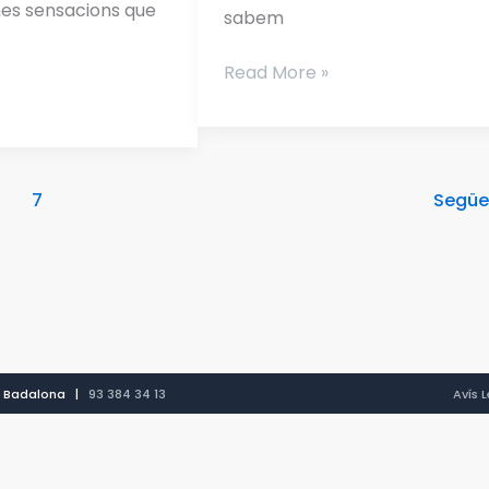
nes sensacions que
sabem
Read More »
7
Segü
12 Badalona |
93 384 34 13
Avís 
CA
ES