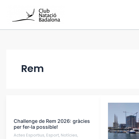
Vés
al
contingut
Rem
Challenge
Challenge
de
de
Challenge de Rem 2026: gràcies
Rem
rem
per fer-la possible!
2026:
2023
Actes Esportius
,
Esport
,
Notícies
,
gràcies