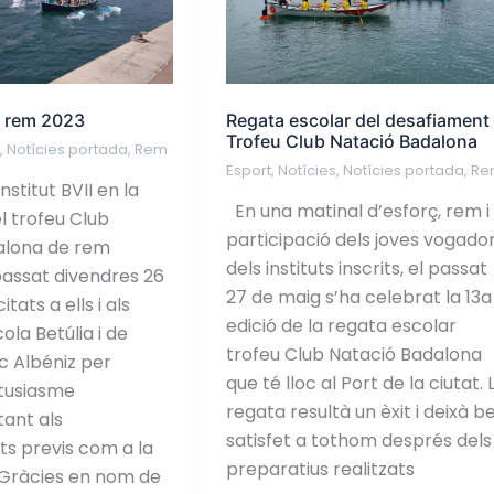
Trofeu
Club
Natació
Badalona
e rem 2023
Regata escolar del desafiament 
Trofeu Club Natació Badalona
s
,
Notícies portada
,
Rem
Esport
,
Notícies
,
Notícies portada
,
Re
institut BVII en la
En una matinal d’esforç, rem i
el trofeu Club
participació dels joves vogado
alona de rem
dels instituts inscrits, el passat
passat divendres 26
27 de maig s’ha celebrat la 13a
itats a ells i als
edició de la regata escolar
cola Betúlia i de
trofeu Club Natació Badalona
aac Albéniz per
que té lloc al Port de la ciutat. 
entusiasme
regata resultà un èxit i deixà b
ant als
satisfet a tothom després dels
s previs com a la
preparatius realitzats
 Gràcies en nom de