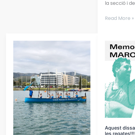
la secció i d
Read More »
Èxit
Aquest
del
dissabte
Rem
vinent
reprenem
les
regates!!!
Rems
a
l’aigua!!!!
Aquest dissa
les regates!!!