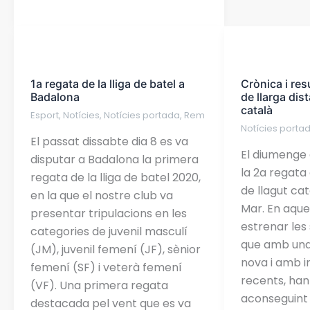
1a
Crònica
regata
i
1a regata de la lliga de batel a
Crònica i res
de
resultats
Badalona
de llarga dis
la
de
català
Esport
,
Notícies
,
Notícies portada
,
Rem
lliga
la
Notícies porta
de
2a
El passat dissabte dia 8 es va
El diumenge d
batel
regata
disputar a Badalona la primera
la 2a regata 
a
de
regata de la lliga de batel 2020,
de llagut ca
Badalona
llarga
en la que el nostre club va
Mar. En aque
distància
presentar tripulacions en les
estrenar les
de
categories de juvenil masculí
que amb una
llagut
(JM), juvenil femení (JF), sènior
nova i amb i
català
femení (SF) i veterà femení
recents, han
(VF). Una primera regata
aconseguint 
destacada pel vent que es va