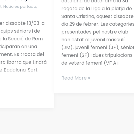
catalana de batel amb la 3a
t
,
Notícies portada
,
regata de la lliga a la platja de
Santa Cristina, aquest dissabte
r dissabte 13/03 a
dia 29 de febrer. Les categorie
equips sèniors i de
presentades pel nostre club
e la Secció de Rem
han estat el juvenil masculí
ticiparan en una
(JM), juvenil femení (JF), sènio
ent. Es tracta del
femení (SF) i dues tripulacions
c Iborra que tindrà
de veterà femení (VF A i
de Badalona. Sort
!
Read More »