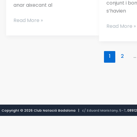
conjunt i bo
anar aixecant al
s’havien
Read More »
Read More »
1
2
…
Copyright © 2026 Club Natació Badalona |
c/ Eduard Maristany, 5-7
, 089