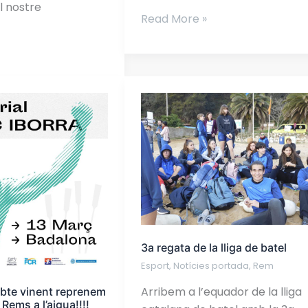
el nostre
Read More »
3a
regata
de
la
lliga
de
batel
3a regata de la lliga de batel
Esport
,
Notícies portada
,
Rem
Arribem a l’equador de la lliga
bte vinent reprenem
 Rems a l’aigua!!!!