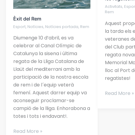
Activitats
,
Espor
Rem
Èxit del Rem
Aquest prope
Esport
,
Notícies
,
Notícies portada
,
Rem
la tarda els 
Diumenge 10 d’abril, es va
veteranes d
celebrar al Canal Olímpic de
del Club par
Catalunya la sisena i última
regata novam
regata de la Lliga Catalana de
Memorial Mar
Llaüt del mediterrani amb la
lloc al Port 
participació de la nostra escola
regatistes
de rem i de l´equip veterà
femení. Aquest darrer equip va
Read More »
aconseguir proclamar-se
campió de la lliga. Enhorabona a
totes i tots i endavant!.
Read More »