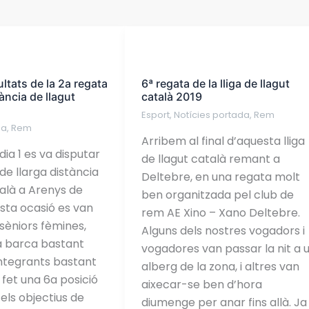
6ª
regata
ultats de la 2a regata
6ª regata de la lliga de llagut
de
tància de llagut
català 2019
la
Esport
,
Notícies portada
,
Rem
lliga
da
,
Rem
de
Arribem al final d’aquesta lliga
ia 1 es va disputar
llagut
de llagut català remant a
de llarga distància
català
Deltebre, en una regata molt
talà a Arenys de
2019
ben organitzada pel club de
sta ocasió es van
rem AE Xino – Xano Deltebre.
 sèniors fèmines,
Alguns dels nostres vogadors i
 barca bastant
vogadores van passar la nit a 
ntegrants bastant
alberg de la zona, i altres van
 fet una 6a posició
aixecar-se ben d’hora
els objectius de
diumenge per anar fins allà. Ja