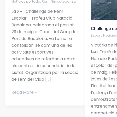
Notícies portada
,
Rem
,
Sin categorizar
per
La XVII Challenge de Rem
fer-
Escolar – Trofeu Club Natació
la
Badalona, celebrada el passat
possible!
Challenge d
29 de maig al Canal del Gorg del
Esport
,
Notície
Port de Badalona, va tornar a
Victòria de l’
consolidar-se com una de les
14a. Edició d
activitats esportives i
Natació Bad
educatives de referència entre
escolar del 
els centres de secundària de la
de maig. Felic
ciutat. Organitzada per la secció
joves de l’es
de rem del Club […]
l’institut Is
Read More »
l’esforç i l’
demostrats t
entrenament
competició.