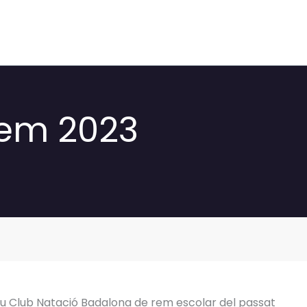
rem 2023
ofeu Club Natació Badalona de rem escolar del passat