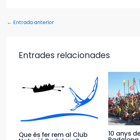
←
Entrada anterior
Entrades relacionades
10 anys d
Que és fer rem al Club
Badalona