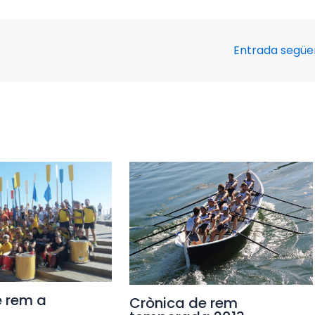
Entrada segü
e rem a
Crònica de rem