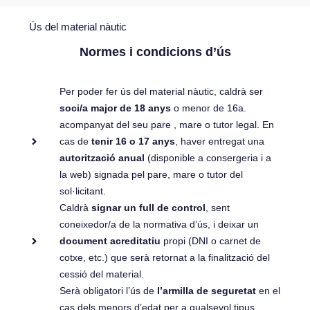
Ús del material nàutic
Normes i condicions d’ús
Per poder fer ús del material nàutic, caldrà ser
soci/a major de 18 anys
o menor de 16a.
acompanyat del seu pare , mare o tutor legal. En
cas de
tenir 16 o 17 anys
, haver entregat una
autorització anual
(disponible a consergeria i a
la web) signada pel pare, mare o tutor del
sol·licitant.
Caldrà
signar un full de control
, sent
coneixedor/a de la normativa d’ús, i deixar un
document acreditatiu
propi (DNI o carnet de
cotxe, etc.) que serà retornat a la finalització del
cessió del material.
Serà obligatori l’ús de
l’armilla de seguretat
en el
cas dels menors d’edat per a qualsevol tipus