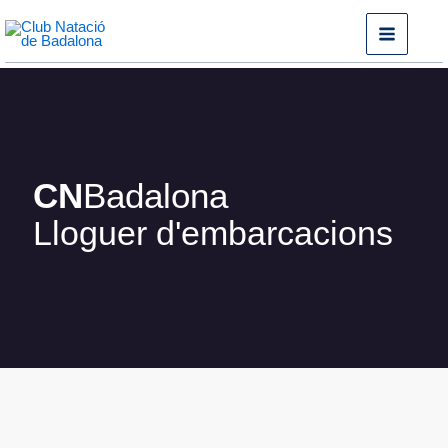
Vés
al
contingut
CN
Badalona
Lloguer d'embarcacions