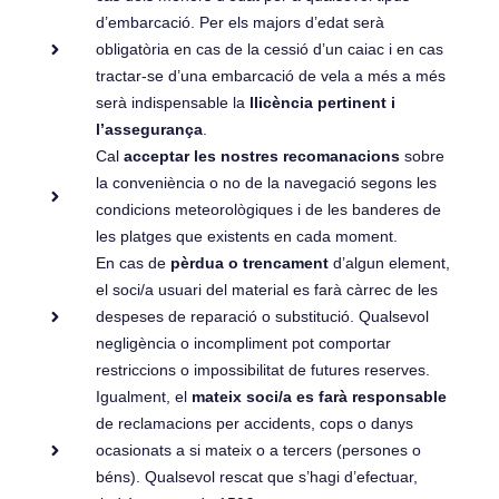
d’embarcació. Per els majors d’edat serà
obligatòria en cas de la cessió d’un caiac i en cas
tractar-se d’una embarcació de vela a més a més
serà indispensable la
llicència pertinent i
l’assegurança
.
Cal
acceptar les nostres recomanacions
sobre
la conveniència o no de la navegació segons les
condicions meteorològiques i de les banderes de
les platges que existents en cada moment.
En cas de
pèrdua o trencament
d’algun element,
el soci/a usuari del material es farà càrrec de les
despeses de reparació o substitució. Qualsevol
negligència o incompliment pot comportar
restriccions o impossibilitat de futures reserves.
Igualment, el
mateix soci/a es farà responsable
de reclamacions per accidents, cops o danys
ocasionats a si mateix o a tercers (persones o
béns). Qualsevol rescat que s’hagi d’efectuar,