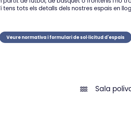
n partit de futbol, de bàsquet o frontenis i no tr
 tens tots els detalls dels nostres espais en llo
Veure normativa i formulari de sol·licitud d'espais
Sala poliv