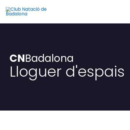
Vés
al
contingut
CN
Badalona
Lloguer d'espais