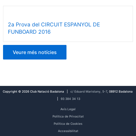
2a Prova del CIRCUIT ESPANYOL DE
FUNBOARD 2016
Veure més notícies
Copyright © 2026 Club Natació Badalona |
c/ Eduard Maristany, 5-7
, 08912 Badalona
|
93 384 34 13
Avís Legal
Política de Privacitat
Política de Cookies
Accessibilitat