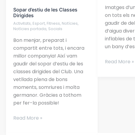
Imatges d’un
Dirigides
Sopar d’estiu de les Classes
on tots els 
Dirigides
gaudir de de
Activitats
,
Esport
,
Fitness
,
Notícies
,
Notícies portada
,
Socials
d’aigua diver
inflables de 
Bon menjar, preparat i
un bany d’es
compartit entre tots, i encara
millor companyia! Així vam
Read More »
gaudir del sopar d’estiu de les
classes dirigides del Club. Una
vetllada plena de bons
moments, somriures i molta
germanor. Gràcies a tothom
per fer-la possible!
Read More »