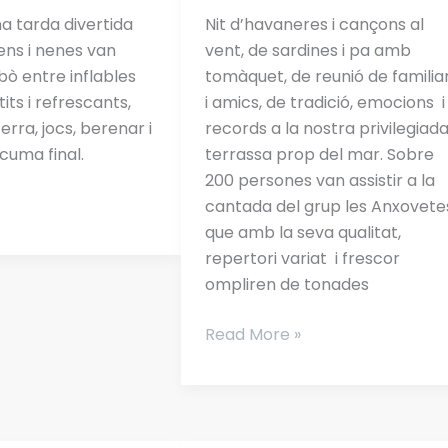
a tarda divertida
Nit d’havaneres i cançons al
havaneres.
nens i nenes van
vent, de sardines i pa amb
bò entre inflables
tomàquet, de reunió de familia
tits i refrescants,
i amics, de tradició, emocions i
terra, jocs, berenar i
records a la nostra privilegiad
cuma final.
terrassa prop del mar. Sobre
200 persones van assistir a la
cantada del grup les Anxovete
que amb la seva qualitat,
repertori variat i frescor
ompliren de tonades
Read More »