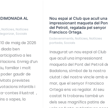
Nou
DA
espai
DIMONIADA AL
Nou espai al Club que acull una
al
impressionant maqueta del Pon
Club
del Petroli, regalada pel senyor
s
,
Notícies
,
Notícies
que
Francisco Ortega.
tegorizar
,
Socials
acull
Esdeveniments
,
Notícies
,
Notícies
a 10 de maig de 2026
portada
,
Socials
una
 diada ben
impressionant
Inaugurat un nou espai al Club
rticipativa a les
maqueta
que acull una impressionant
l·lacions. Enmig d’un
del
maqueta del Pont del Petroli d
u, familiar i molt
Pont
Badalona, símbol de la nostra
 poder gaudir de
del
ciutat i del nostre vincle amb e
ivitats previstes
Petroli,
mar, que el senyor Francisco
otacions infantils i
regalada
Ortega ens va regalar. Al seu
ta-contes il·lustrat ,
pel
costat hi trobareu també un
ins o xapes, la
senyor
dels seus magnífics patins de
Francisco