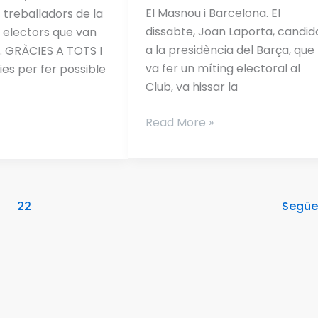
El Masnou i Barcelona. El
s treballadors de la
dissabte, Joan Laporta, candid
1 electors que van
a la presidència del Barça, que
r. GRÀCIES A TOTS I
va fer un míting electoral al
es per fer possible
Club, va hissar la
Read More »
22
Segü