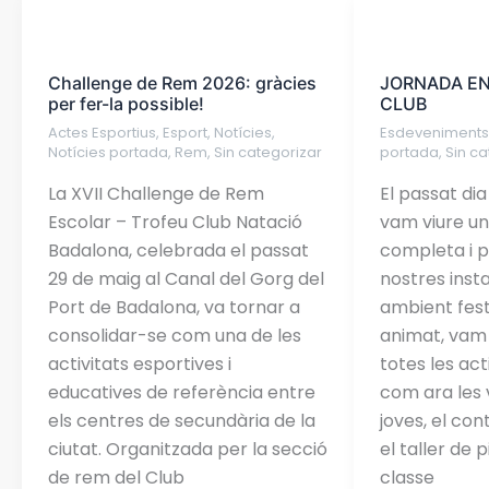
Challenge
JORNADA
de
ENDIMONIA
Challenge de Rem 2026: gràcies
JORNADA EN
Rem
AL
per fer-la possible!
CLUB
2026:
CLUB
Actes Esportius
,
Esport
,
Notícies
,
Esdeveniment
gràcies
Notícies portada
,
Rem
,
Sin categorizar
portada
,
Sin ca
per
La XVII Challenge de Rem
El passat di
fer-
Escolar – Trofeu Club Natació
vam viure un
la
Badalona, celebrada el passat
completa i pa
possible!
29 de maig al Canal del Gorg del
nostres insta
Port de Badalona, va tornar a
ambient festi
consolidar-se com una de les
animat, vam
activitats esportives i
totes les act
educatives de referència entre
com ara les v
els centres de secundària de la
joves, el con
ciutat. Organitzada per la secció
el taller de p
de rem del Club
classe