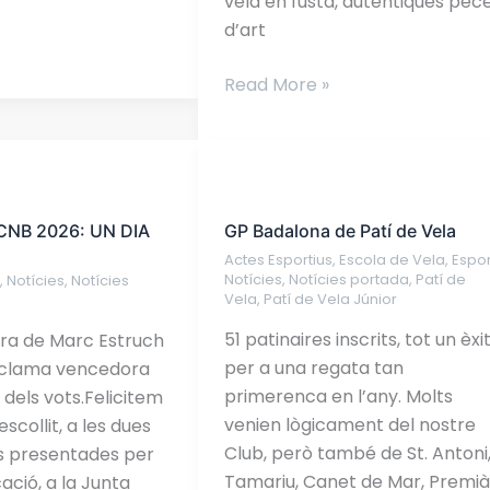
vela en fusta, autèntiques pec
Ortega.
d’art
Read More »
GP
Badalona
CNB 2026: UN DIA
GP Badalona de Patí de Vela
de
Actes Esportius
,
Escola de Vela
,
Espor
Patí
Notícies
,
Notícies portada
,
Patí de
s
,
Notícies
,
Notícies
de
Vela
,
Patí de Vela Júnior
Vela
51 patinaires inscrits, tot un èxi
ura de Marc Estruch
per a una regata tan
oclama vencedora
primerenca en l’any. Molts
dels vots.Felicitem
venien lògicament del nostre
escollit, a les dues
Club, però també de St. Antoni
s presentades per
Tamariu, Canet de Mar, Premià
ació, a la Junta