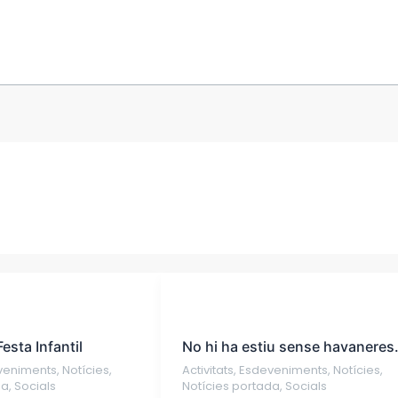
No
hi
esta Infantil
No hi ha estiu sense havaneres
ha
veniments
,
Notícies
,
Activitats
,
Esdeveniments
,
Notícies
,
estiu
da
,
Socials
Notícies portada
,
Socials
sense