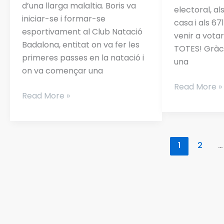
d’una llarga malaltia. Boris va
electoral, al
iniciar-se i formar-se
casa i als 67
esportivament al Club Natació
venir a vota
Badalona, entitat on va fer les
TOTES! Gràci
primeres passes en la natació i
una
on va començar una
Read More »
Read More »
1
2
…