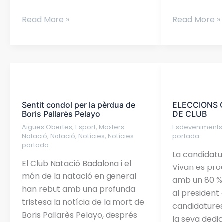
Read More »
Read More »
Sentit
ELECCIONS
condol
CNB
Sentit condol per la pèrdua de
ELECCIONS 
per
2026:
Boris Pallarès Pelayo
DE CLUB
la
UN
Aigües Obertes
,
Esport
,
Masters
Esdeveniment
pèrdua
DIA
Natació
,
Natació
,
Notícies
,
Notícies
portada
de
DE
portada
La candidat
Boris
CLUB
El Club Natació Badalona i el
Vivan es pr
Pallarès
món de la natació en general
amb un 80 % 
Pelayo
han rebut amb una profunda
al president 
tristesa la notícia de la mort de
candidature
Boris Pallarès Pelayo, després
la seva dedic