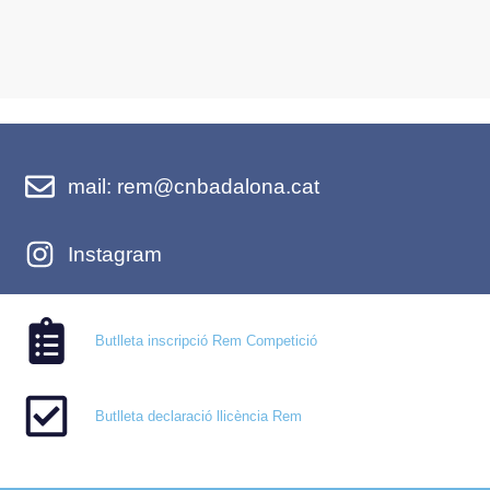
mail: rem@cnbadalona.cat
Instagram
Butlleta inscripció Rem Competició
Butlleta declaració llicència Rem