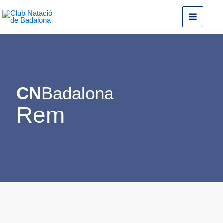
Vés
al
contingut
CN
Badalona
Rem