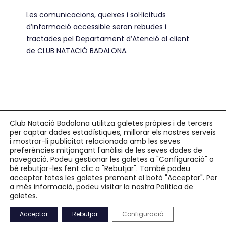
Les comunicacions, queixes i sol·licituds
d’informació accessible seran rebudes i
tractades pel Departament d’Atenció al client
de CLUB NATACIÓ BADALONA.
Club Natació Badalona utilitza galetes pròpies i de tercers
per captar dades estadístiques, millorar els nostres serveis
Copyright © 2026 Club Natació Badalona |
c/ Eduard Maristany, 5-7
, 08912
i mostrar-li publicitat relacionada amb les seves
preferències mitjançant l'anàlisi de les seves dades de
Badalona |
93 384 34 13
navegació. Podeu gestionar les galetes a "Configuració" o
bé rebutjar-les fent clic a "Rebutjar". També podeu
Avís Legal
acceptar totes les galetes prement el botó "Acceptar". Per
Política de Privacitat
a més informació, podeu visitar la nostra Política de
Política de Cookies
galetes.
Accessibilitat
Acceptar
Rebutjar
Configuració
Mapa Web