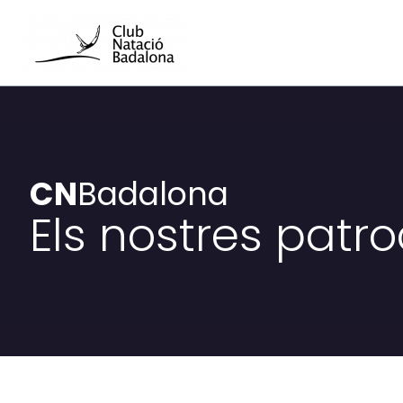
Vés
al
contingut
CN
Badalona
Els nostres patr