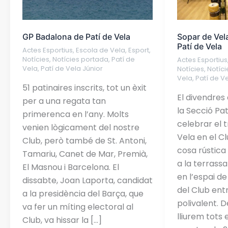
Vela
la
secció
Patí
GP Badalona de Patí de Vela
Sopar de Vel
de
Patí de Vela
Actes Esportius
,
Escola de Vela
,
Esport
,
Vela
Notícies
,
Notícies portada
,
Patí de
Actes Esportius
Vela
,
Patí de Vela Júnior
Notícies
,
Notíc
Vela
,
Patí de V
51 patinaires inscrits, tot un èxit
El divendres 
per a una regata tan
la Secció Pa
primerenca en l’any. Molts
celebrar el 
venien lògicament del nostre
Vela en el Cl
Club, però també de St. Antoni,
cosa rústic
Tamariu, Canet de Mar, Premià,
a la terrassa 
El Masnou i Barcelona. El
en l’espai d
dissabte, Joan Laporta, candidat
del Club entr
a la presidència del Barça, que
polivalent. 
va fer un míting electoral al
lliurem tots 
Club, va hissar la […]