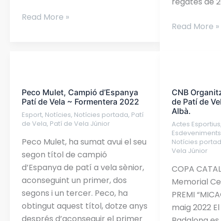
regates de 2
Read More »
Read More »
Peco
CNB
Mulet,
Organitza
Peco Mulet, Campió d’Espanya
CNB Organitz
Campió
la
Patí de Vela ~ Formentera 2022
de Patí de V
d’Espanya
Copa
Albà.
Esport
,
Notícies
,
Notícies portada
,
Patí
Patí
Catalana
de Vela
,
Patí de Vela Júnior
Actes Esportius
de
de
Esdeveniment
Peco Mulet, ha sumat avui el seu
Notícies porta
Vela
Patí
Vela Júnior
segon títol de campió
~
de
d’Espanya de patí a vela sènior,
COPA CATAL
Formentera
Vela
aconseguint un primer, dos
Memorial Ce
2022
–
segons i un tercer. Peco, ha
PREMI “MICACU
Memorial
obtingut aquest títol, dotze anys
maig 2022 El
Cesc
després d’aconseguir el primer
Badalona es