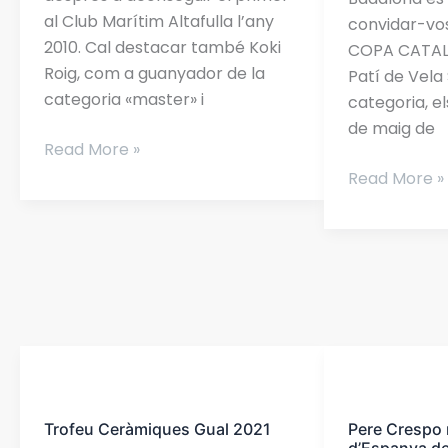
Albà.
al Club Marítim Altafulla l’any
convidar-vos
2010. Cal destacar també Koki
COPA CATALA
Roig, com a guanyador de la
Patí de Vela 
categoria «master» i
categoria, els 
de maig de
Read More »
Read More »
Trofeu
Pere
Ceràmiques
Crespo
Trofeu Ceràmiques Gual 2021
Pere Crespo
Gual
nou