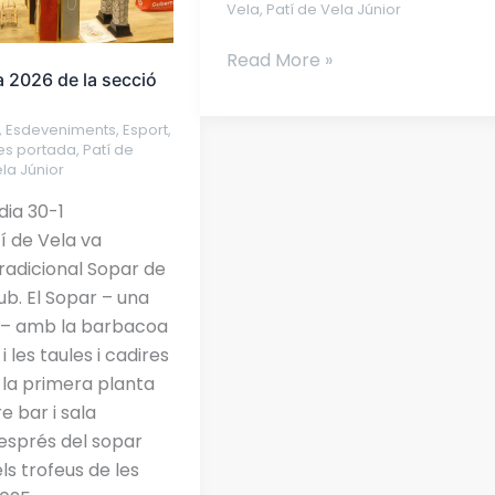
Vela
Vela
,
Patí de Vela Júnior
al
Read More »
Club
a 2026 de la secció
,
Esdeveniments
,
Esport
,
ies portada
,
Patí de
ela Júnior
dia 30-1
tí de Vela va
tradicional Sopar de
ub. El Sopar – una
a – amb la barbacoa
i les taules i cadires
e la primera planta
e bar i sala
Després del sopar
els trofeus de les