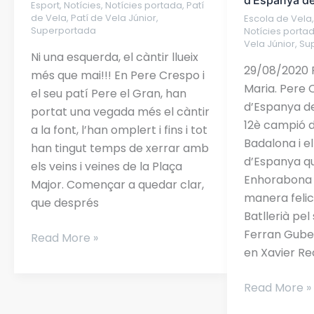
d’Espanya de 
Esport
,
Notícies
,
Notícies portada
,
Patí
2021
campió
de Vela
,
Patí de Vela Júnior
,
Escola de Vela
d’Espanya
Superportada
Notícies porta
de
Vela Júnior
,
Su
Ni una esquerda, el càntir llueix
Patí
29/08/2020 
més que mai!!! En Pere Crespo i
de
Maria. Pere
el seu patí Pere el Gran, han
Vela!!!
d’Espanya de 
portat una vegada més el càntir
12è campió d
a la font, l’han omplert i fins i tot
Badalona i e
han tingut temps de xerrar amb
d’Espanya qu
els veins i veines de la Plaça
Enhorabona 
Major. Començar a quedar clar,
manera felici
que després
Batllerià pel
Ferran Gubern
Read More »
en Xavier R
Read More »