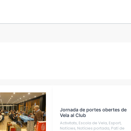
Jornada
de
Jornada de portes obertes de
portes
Vela al Club
obertes
Activitats
,
Escola de Vela
,
Esport
,
de
Notícies
,
Notícies portada
,
Patí de