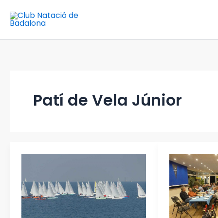
Vés
al
contingut
Patí de Vela Júnior
GP
Sopar
Badalona
de
de
Vela
Patí
2026
de
de