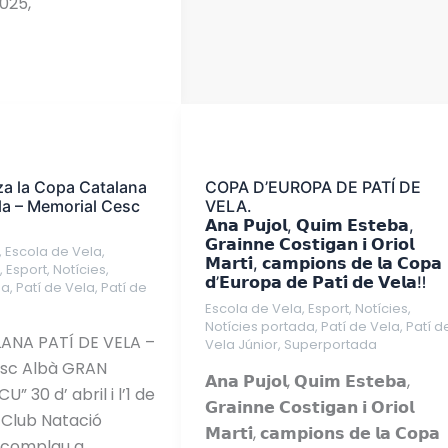
025,
COPA
D’EUROPA
a la Copa Catalana
COPA D’EUROPA DE PATÍ DE
DE
ela – Memorial Cesc
VELA.
PATÍ
𝗔𝗻𝗮 𝗣𝘂𝗷𝗼𝗹, 𝗤𝘂𝗶𝗺 𝗘𝘀𝘁𝗲𝗯𝗮,
DE
𝗚𝗿𝗮𝗶𝗻𝗻𝗲 𝗖𝗼𝘀𝘁𝗶𝗴𝗮𝗻 𝗶 𝗢𝗿𝗶𝗼𝗹
,
Escola de Vela
,
𝗠𝗮𝗿𝘁𝗶́, 𝗰𝗮𝗺𝗽𝗶𝗼𝗻𝘀 𝗱𝗲 𝗹𝗮 𝗖𝗼𝗽𝗮
VELA.
s
,
Esport
,
Notícies
,
𝗱’𝗘𝘂𝗿𝗼𝗽𝗮 𝗱𝗲 𝗣𝗮𝘁𝗶́ 𝗱𝗲 𝗩𝗲𝗹𝗮‼
da
,
Patí de Vela
,
Patí de
𝗔𝗻𝗮
Escola de Vela
,
Esport
,
Notícies
,
𝗣𝘂𝗷𝗼𝗹,
Notícies portada
,
Patí de Vela
,
Patí d
ANA PATÍ DE VELA –
Vela Júnior
,
Superportada
𝗤𝘂𝗶𝗺
sc Albà GRAN
𝗘𝘀𝘁𝗲𝗯𝗮,
𝗔𝗻𝗮 𝗣𝘂𝗷𝗼𝗹, 𝗤𝘂𝗶𝗺 𝗘𝘀𝘁𝗲𝗯𝗮,
” 30 d’ abril i l’1 de
𝗚𝗿𝗮𝗶𝗻𝗻𝗲
𝗚𝗿𝗮𝗶𝗻𝗻𝗲 𝗖𝗼𝘀𝘁𝗶𝗴𝗮𝗻 𝗶 𝗢𝗿𝗶𝗼𝗹
 Club Natació
𝗖𝗼𝘀𝘁𝗶𝗴𝗮𝗻
𝗠𝗮𝗿𝘁𝗶́, 𝗰𝗮𝗺𝗽𝗶𝗼𝗻𝘀 𝗱𝗲 𝗹𝗮 𝗖𝗼𝗽𝗮
 complau a