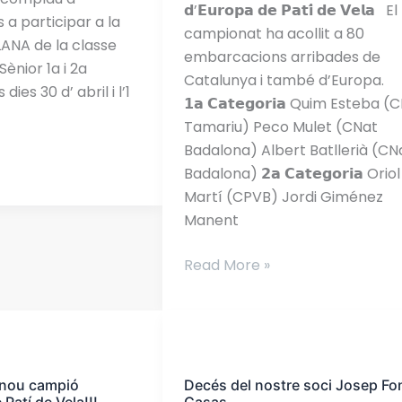
𝗶
𝗱’𝗘𝘂𝗿𝗼𝗽𝗮 𝗱𝗲 𝗣𝗮𝘁𝗶́ 𝗱𝗲 𝗩𝗲𝗹𝗮 El
 a participar a la
𝗢𝗿𝗶𝗼𝗹
campionat ha acollit a 80
NA de la classe
𝗠𝗮𝗿𝘁𝗶́,
embarcacions arribades de
Sènior 1a i 2a
𝗰𝗮𝗺𝗽𝗶𝗼𝗻𝘀
Catalunya i també d’Europa.
dies 30 d’ abril i l’1
𝗱𝗲
𝟭𝗮 𝗖𝗮𝘁𝗲𝗴𝗼𝗿𝗶𝗮 Quim Esteba (
𝗹𝗮
Tamariu) Peco Mulet (CNat
𝗖𝗼𝗽𝗮
Badalona) Albert Batllerià (CN
𝗱’𝗘𝘂𝗿𝗼𝗽𝗮
Badalona) 𝟮𝗮 𝗖𝗮𝘁𝗲𝗴𝗼𝗿𝗶𝗮 Oriol
𝗱𝗲
Martí (CPVB) Jordi Giménez
𝗣𝗮𝘁𝗶́
Manent
𝗱𝗲
𝗩𝗲𝗹𝗮‼
Read More »
Decés
del
 nou campió
Decés del nostre soci Josep Fo
nostre