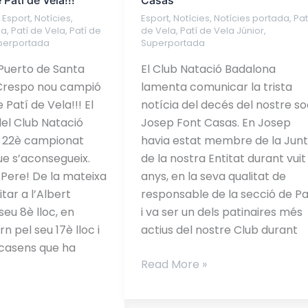
Patí de Vela!!!
Casas
soci
,
Esport
,
Notícies
,
Esport
,
Notícies
,
Notícies portada
,
Pat
Josep
da
,
Patí de Vela
,
Patí de
de Vela
,
Patí de Vela Júnior
,
Font
perportada
Superportada
Casas
Puerto de Santa
El Club Natació Badalona
 Crespo nou campió
lamenta comunicar la trista
Patí de Vela!!! El
notícia del decés del nostre so
el Club Natació
Josep Font Casas. En Josep
l 22è campionat
havia estat membre de la Jun
e s’aconsegueix.
de la nostra Entitat durant vuit
Pere! De la mateixa
anys, en la seva qualitat de
tar a l’Albert
responsable de la secció de Pa
 seu 8è lloc, en
i va ser un dels patinaires més
 pel seu 17è lloc i
actius del nostre Club durant
ecasens que ha
Read More »