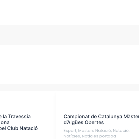
Campionat
de
 la Travessia
Campionat de Catalunya Màste
Catalunya
lona
d’Aigües Obertes
Màster
pel Club Natació
Esport
,
Masters Natació
,
Natació
,
d’Aigües
Notícies
,
Notícies portada