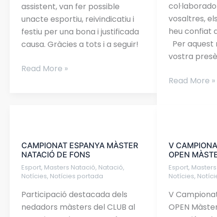
col·laborador
assistent, van fer possible
vosaltres, e
unacte esportiu, reivindicatiu i
heu confiat 
festiu per una bona i justificada
Per aquest m
causa. Gràcies a tots i a seguir!
vostra presè
Read More »
Read More »
CAMPIONAT
V
ESPANYA
CAMPIONAT
CAMPIONAT ESPANYA MÀSTER
V CAMPION
MÀSTER
CATALUNYA
NATACIÓ DE FONS
OPEN MÀSTE
NATACIÓ
OPEN
Esport
,
Masters Natació
,
Natació
,
Esport
,
Masters
DE
MÀSTERS
Notícies
,
Notícies portada
Notícies
,
Notíc
FONS
NATACIÓ
Participació destacada dels
V Campionat
nedadors màsters del CLUB al
OPEN Màster