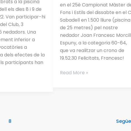
brats a la piscina
1.500L
en el 25è Campionat Màster d
ll els dies 8 i 9 de
(p25)
Fons i Estils del dissabte en el 
2. Van participar-hi
amb
Sabadell en 1.500 lliure (piscina
del Club, 3
19.52.30
de 25 metres) pel nostre
5 nedadors. Una
nedador Joan Francesc Morcil
ement inferior a
Espuny, a la categoria 60-64,
vocatòries a
que va realitzar un crono de
 dels efectes de la
19.52.30 Felicitats, Francesc!
els participants han
Read More »
8
Segü