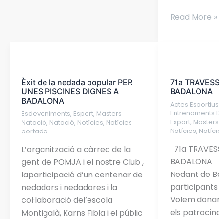
Read More »
Èxit
71a
de
TRAVESSIA
Èxit de la nedada popular PER
71a TRAVES
la
NEDANT
UNES PISCINES DIGNES A
BADALONA
nedada
DE
BADALONA
Actes Esportius
popular
BADALONA
Entrenaments D
Esdeveniments
,
Esport
,
Masters
PER
Esport
,
Masters
Natació
,
Natació
,
Notícies
,
Notícies
Notícies
,
Notíc
portada
UNES
PISCINES
71a TRAVES
L’organització a càrrec de la
DIGNES
BADALONA L
gent de POMJA i el nostre Club ,
A
Nedant de B
laparticipació d’un centenar de
BADALONA
participants
nedadors i nedadores i la
Volem donar 
col·laboració del’escola
els patrocin
Montigalà, Karns Fibla i el públic