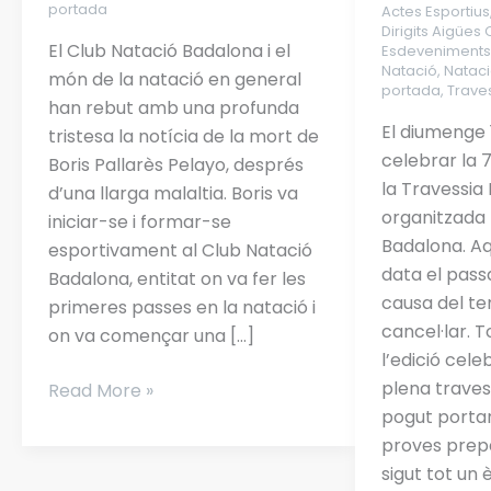
de
organitzada 
portada
Actes Esportius
Dirigits Aigües
Boris
Natació
El Club Natació Badalona i el
Esdeveniment
Pallarès
Badalona.
Natació
,
Natac
món de la natació en general
portada
,
Trave
Pelayo
han rebut amb una profunda
El diumenge 
tristesa la notícia de la mort de
celebrar la 7
Boris Pallarès Pelayo, després
la Travessi
d’una llarga malaltia. Boris va
organitzada 
iniciar-se i formar-se
Badalona. Aq
esportivament al Club Natació
data el passat
Badalona, entitat on va fer les
causa del te
primeres passes en la natació i
cancel·lar. T
on va començar una […]
l’edició cel
plena traves
Read More »
pogut portar 
proves prep
sigut tot un 