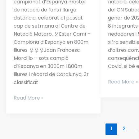
campionat d’Espanya màster
natació, cele
de natació de fons i llarga
del CN Sabade
distància, celebrat el passat
gener de 202
cap de setmana al Centre de
8 integrants 
Natació Mataró. 🥇Ester Camí –
nedadores i 
Campiona d’Espanya en 800m
xifra sensibl
lliures 🥈🥈🥉Joan Francesc
d’altres con
Morcillo – sots campió
conseqüència
d’Espanya en 3000m i 800m
Covid, si bé 
lliures i rècord de Catalunya, 3r
Read More »
classificat
Read More »
1
2
…