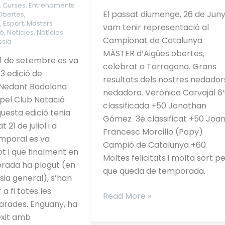
pel Club
Obertes
,
Curses
,
Entrenaments
El passat diumenge, 26 de Jun
 Obertes
,
s
,
Esport
,
Masters
vam tenir representació al
ió
,
Notícies
,
Notícies
Campionat de Catalunya
ssia
MÀSTER d’Aigües obertes,
1 de setembre es va
celebrat a Tarragona. Grans
3 edició de
resultats dels nostres nedadors
a Nedant Badalona
nedadora. Verònica Carvajal 6
pel Club Natació
classificada +50 Jonathan
uesta edició tenia
Gómez 3è classificat +50 Joa
 21 de juliol i a
Francesc Morcillo (Popy)
mporal es va
Campió de Catalunya +60
ot i que finalment en
Moltes felicitats i molta sort pe
ebrada ha plogut (en
que queda de temporada.
sia general), s’han
a fi totes les
Read More »
arades. Enguany, ha
èxit amb