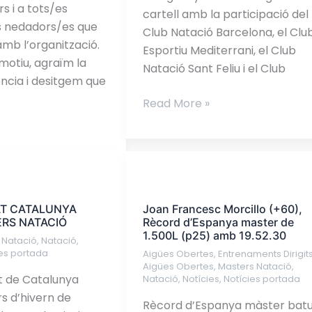
s i a tots/es
cartell amb la participació del
ls nedadors/es que
Club Natació Barcelona, el Clu
amb l’organització.
Esportiu Mediterrani, el Club
otiu, agraïm la
Natació Sant Feliu i el Club
ncia i desitgem que
Read More »
Joan
Francesc
AT CATALUNYA
Joan Francesc Morcillo (+60),
Morcillo
RS NATACIÓ
Rècord d’Espanya master de
(+60),
1.500L (p25) amb 19.52.30
 Natació
,
Natació
,
Rècord
ies portada
Aigües Obertes
,
Entrenaments Dirigit
d’Espanya
Aigües Obertes
,
Masters Natació
,
 de Catalunya
Natació
,
Notícies
,
Notícies portada
master
s d’hivern de
de
Rècord d’Espanya màster batu