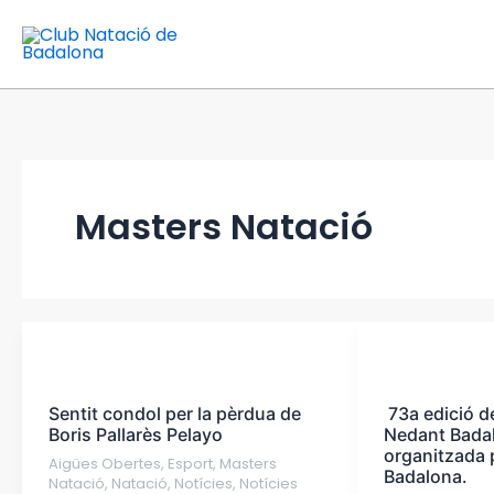
Vés
al
contingut
Masters Natació
Sentit
73a
condol
edició de
Sentit condol per la pèrdua de
73a edició de
per
la Travessia
Boris Pallarès Pelayo
Nedant Bada
la
Nedant
organitzada 
Aigües Obertes
,
Esport
,
Masters
pèrdua
Badalona
Badalona.
Natació
,
Natació
,
Notícies
,
Notícies