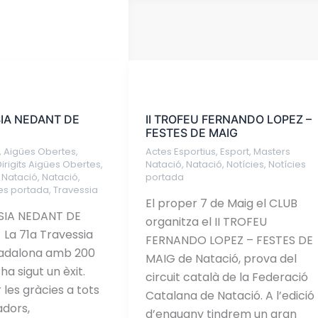
II
TROFEU
SIA NEDANT DE
II TROFEU FERNANDO LOPEZ –
FERNANDO
FESTES DE MAIG
LOPEZ
,
Aigües Obertes
,
Actes Esportius
,
Esport
,
Masters
–
irigits Aigües Obertes
,
Natació
,
Natació
,
Notícies
,
Notícies
FESTES
 Natació
,
Natació
,
portada
ies portada
,
Travessia
DE
El proper 7 de Maig el CLUB
MAIG
SIA NEDANT DE
organitza el II TROFEU
a 71a Travessia
FERNANDO LOPEZ – FESTES DE
adalona amb 200
MAIG de Natació, prova del
 ha sigut un èxit.
circuit català de la Federació
les gràcies a tots
Catalana de Natació. A l’edició
adors,
d’enguany tindrem un gran