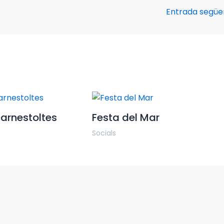
Entrada segü
carnestoltes
Festa del Mar
Socials