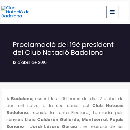
Vés
al
contingut
Proclamació del 19è president
del Club Natació Badalona
12 d'abril de 2016
A
Badalona
, essent les 11:00 hores del dia 12 d’abril de
dos mil setze, a la seu social del
Club Natació
Badalona
, reunida la Junta Electoral, formada pels
senyors
Lluís Calderón Gallardo
,
Montserrat Pujals
Soriano
i
Jordi Làzaro Garcia
, en exercici de les