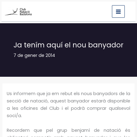
Vés
al
contingut
Ja tením aquí el nou banyador
7 de gener de 2014
Us informem que ja em rebut els nous banyadors de la
secció de natació, aquest banyador estarà disponible
a les oficines del Club i el podrà comprar qualsevol
soci/a.
Recordem que pel grup benjamí de natació és