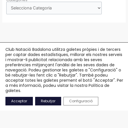
Club Natació Badalona utilitza galetes pròpies i de tercers
per captar dades estadístiques, millorar els nostres serveis
Copyright © 2026 Club Natació Badalona |
c/ Eduard Maristany, 5-7
, 08912
i mostrar-li publicitat relacionada amb les seves
preferències mitjançant l'anàlisi de les seves dades de
Badalona |
93 384 34 13
navegació. Podeu gestionar les galetes a "Configuració" o
bé rebutjar-les fent clic a "Rebutjar". També podeu
Avís Legal
acceptar totes les galetes prement el botó "Acceptar". Per
Política de Privacitat
a més informació, podeu visitar la nostra Política de
Política de Cookies
galetes.
Accessibilitat
Acceptar
Rebutjar
Configuració
Mapa Web
CA