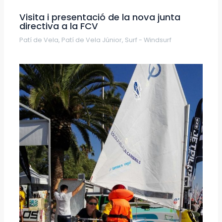
Visita i presentació de la nova junta
directiva a la FCV
Patí de Vela
,
Patí de Vela Júnior
,
Surf - Windsurf