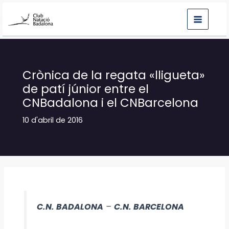
Vés
al
contingut
Crònica de la regata «lligueta»
de patí júnior entre el
CNBadalona i el CNBarcelona
10 d'abril de 2016
C.N. BADALONA
–
C.N. BARCELONA