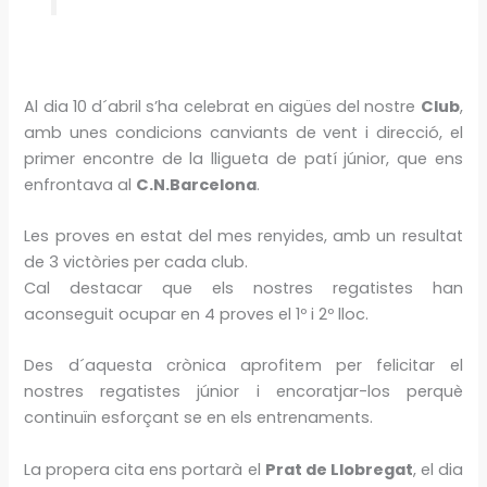
Al dia 10 d´abril s’ha celebrat en aigües del nostre
Club
,
amb unes condicions canviants de vent i direcció, el
primer encontre de la lligueta de patí júnior, que ens
enfrontava al
C.N.Barcelona
.
Les proves en estat del mes renyides, amb un resultat
de 3 victòries per cada club.
Cal destacar que els nostres regatistes han
aconseguit ocupar en 4 proves el 1º i 2º lloc.
Des d´aquesta crònica aprofitem per felicitar el
nostres regatistes júnior i encoratjar-los perquè
continuïn esforçant se en els entrenaments.
La propera cita ens portarà el
Prat de Llobregat
, el dia