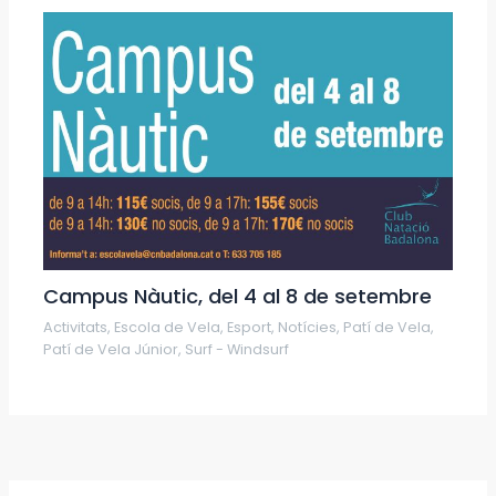
Campus Nàutic, del 4 al 8 de setembre
Activitats
,
Escola de Vela
,
Esport
,
Notícies
,
Patí de Vela
,
Patí de Vela Júnior
,
Surf - Windsurf