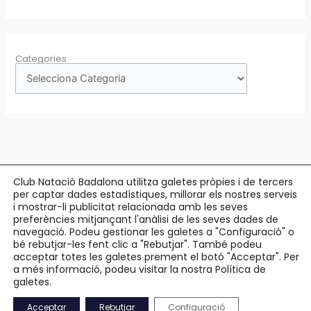
Categories
Club Natació Badalona utilitza galetes pròpies i de tercers
per captar dades estadístiques, millorar els nostres serveis
Copyright © 2026 Club Natació Badalona |
c/ Eduard Maristany, 5-7
, 08912
i mostrar-li publicitat relacionada amb les seves
preferències mitjançant l'anàlisi de les seves dades de
Badalona |
93 384 34 13
navegació. Podeu gestionar les galetes a "Configuració" o
bé rebutjar-les fent clic a "Rebutjar". També podeu
Avís Legal
acceptar totes les galetes prement el botó "Acceptar". Per
Política de Privacitat
a més informació, podeu visitar la nostra Política de
Política de Cookies
galetes.
Accessibilitat
Acceptar
Rebutjar
Configuració