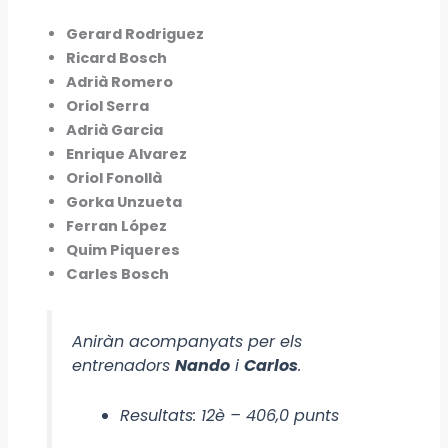
Gerard Rodriguez
Ricard Bosch
Adrià Romero
Oriol Serra
Adrià Garcia
Enrique Alvarez
Oriol Fonollà
Gorka Unzueta
Ferran López
Quim Piqueres
Carles Bosch
Aniràn acompanyats per els
entrenadors
Nando
i
Carlos
.
Resultats: 12è – 406,0 punts