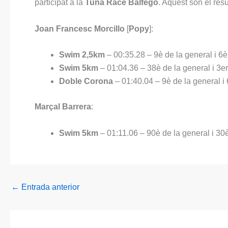
participat a la
Tuna Race Balfegó
. Aquest són el resu
Joan Francesc Morcillo
[
Popy
]:
Swim 2,5km
– 00:35.28 – 9è de la general i 6è
Swim 5km
– 01:04.36 – 38è de la general i 3er
Doble Corona
– 01:40.04 – 9è de la general i 
Marçal Barrera
:
Swim 5km
– 01:11.06 – 90è de la general i 30è
←
Entrada anterior