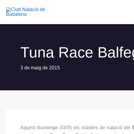
Vés
al
contingut
Tuna Race Balfe
3 de maig de 2015
Aquest diumenge 03/05 els màsters de natació del