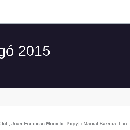
gó 2015
Club
,
Joan Francesc Morcillo
[
Popy
] i
Marçal Barrera
, han