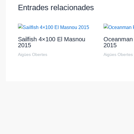
Entrades relacionades
Sailfish 4×100 El Masnou
Oceanman 
2015
2015
Aigües Obertes
Aigües Obertes