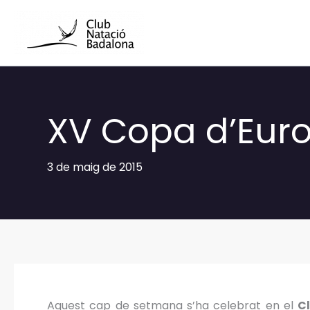
Vés
al
contingut
XV Copa d’Euro
3 de maig de 2015
Aquest cap de setmana s’ha celebrat en el
C