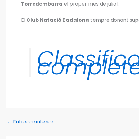
Torredembarra
el proper mes de juliol.
El
Club Natació Badalona
sempre donant supor
Classific
complet
←
Entrada anterior