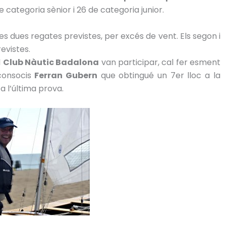
ategoria sènior i 26 de categoria junior.
es dues regates previstes, per excés de vent. Els segon i
evistes.
l
Club Nàutic Badalona
van participar, cal fer esment
 consocis
Ferran Gubern
que obtingué un 7er lloc a la
a l’última prova.