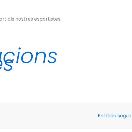
t als nostres esportistes.
acions
es
Entrada segü