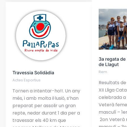
Travessia
3a
Solidàdia
regata
de
la
XII
Lliga
Catalana
3a regata de 
de
de Llagut
Llagut
Rem
Travessia Solidàdia
Actes Esportius
Resultats de
XII Lliga Cat
Tornen a intentar-ho!!. Un any
celebrada a 
més, i amb molta il·lusió, s’han
Veterà femen
preparat per assolir un gran
masculí – 1e
repte, nedar durant 1 dia per a
2on Veterà 
travessar els 40 km que
masculí – 3e