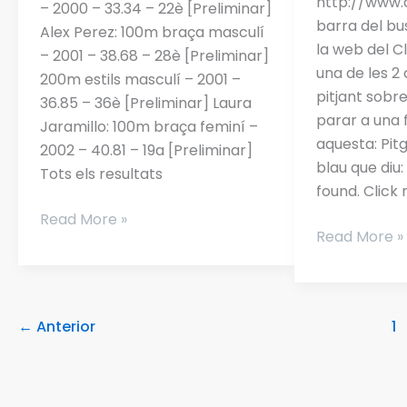
Google
http://www.
– 2000 – 33.34 – 22è [Preliminar]
Chrome
barra del bu
Alex Perez: 100m braça masculí
la web del C
– 2001 – 38.68 – 28è [Preliminar]
una de les 
200m estils masculí – 2001 –
pitjant sobre
36.85 – 36è [Preliminar] Laura
parar a una 
Jaramillo: 100m braça feminí –
aquesta: Pit
2002 – 40.81 – 19a [Preliminar]
blau que diu:
Tots els resultats
found. Click
Read More »
Read More »
←
Anterior
1