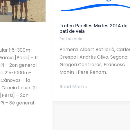
patí
de
vela
Trofeu Parelles Mixtes 2014 de
patí de vela
Patí de Vela
Primera: Albert Batllerià, Carle
ular 1’5-300m-
Crespo i Andrés Oliva. Segona:
Garcia [Persi] – 1r
Gregori Contreras, Francesc
 Pi – 2on general
Monés i Pere Renom.
int 2’5-1000m-
 Cánovas – 1a
Read More »
 Gracia 1a sub 21
[Persi] – 2on
 Pi – 8è general