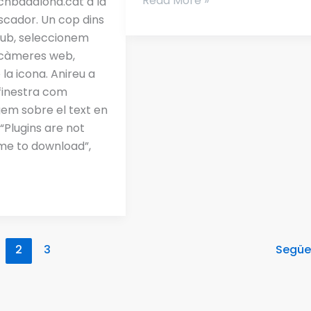
Read More »
l’APP
cnbadalona.cat a la
[Foscam
scador. Un cop dins
Viewer]
lub, seleccionem
2 càmeres web,
 la icona. Anireu a
finestra com
gem sobre el text en
 “Plugins are not
 me to download”,
2
3
Segü