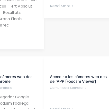
Read More »
ulí – 4rt Absolut
t Resultats
Crono Finals
àrrec
Accedir
a
s càmeres web des
Accedir a les càmeres web des
les
hrome
de l’APP [Foscam Viewer]
càmeres
cretaria
Comunicats Secretaria
web
des
vegador Google
de
roduïm l’adreça