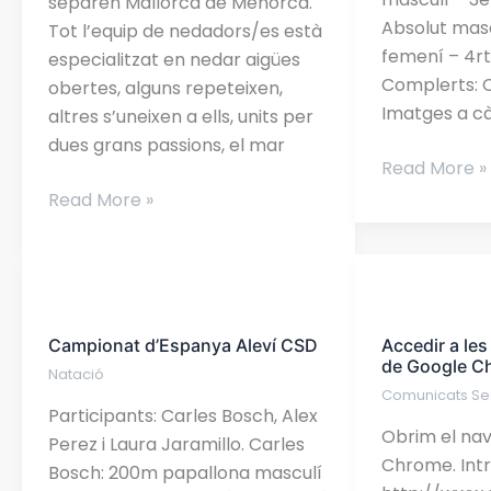
separen Mallorca de Menorca.
Absolut masc
Tot l’equip de nedadors/es està
femení – 4r
especialitzat en nedar aigües
Complerts: 
obertes, alguns repeteixen,
Imatges a c
altres s’uneixen a ells, units per
dues grans passions, el mar
Read More »
Read More »
Campionat
Accedir
d’Espanya
a
Campionat d’Espanya Aleví CSD
Accedir a le
Aleví
les
de Google C
Natació
CSD
càmeres
Comunicats Se
web
Participants: Carles Bosch, Alex
des
Obrim el na
Perez i Laura Jaramillo. Carles
de
Chrome. Int
Bosch: 200m papallona masculí