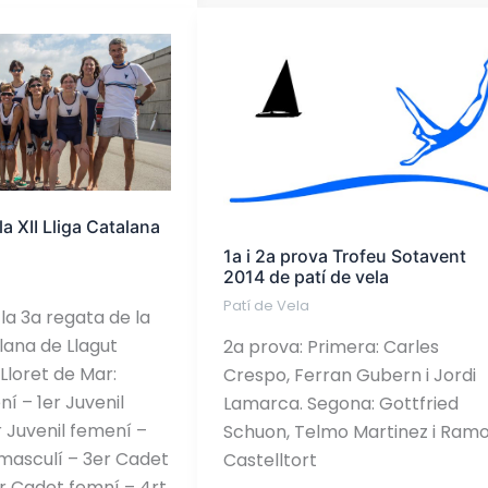
1a
i
2a
prova
Trofeu
Sotavent
2014
la XII Lliga Catalana
de
1a i 2a prova Trofeu Sotavent
patí
2014 de patí de vela
de
Patí de Vela
 la 3a regata de la
vela
alana de Llagut
2a prova: Primera: Carles
Lloret de Mar:
Crespo, Ferran Gubern i Jordi
í – 1er Juvenil
Lamarca. Segona: Gottfried
r Juvenil femení –
Schuon, Telmo Martinez i Ram
masculí – 3er Cadet
Castelltort
r Cadet femní – 4rt