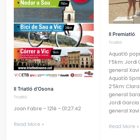
II Premiatló
Trialtló
Aquatló pop
1’5km: Jordi 
general Xavi
Aquatló Spr
2’5km: Clara
II Triatló d’Osona
general Sara
Trialtló
Jordi Garcia 
Joan Fabre – 121è – 01:27:42
general Xavi
Read More »
Read More »