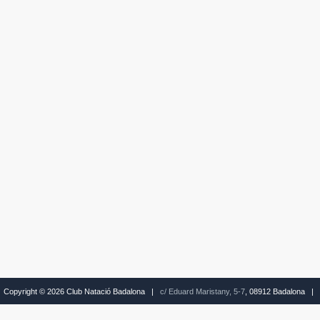
Copyright © 2026 Club Natació Badalona |
c/ Eduard Maristany, 5-7
, 08912 Badalona |