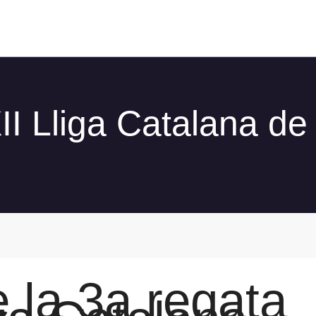
II Lliga Catalana de
 la 3a regata