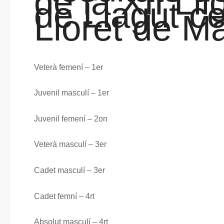
de la XII Ll
de Llagut c
Lloret de Ma
Veterà femení – 1er
Juvenil masculí – 1er
Juvenil femení – 2on
Veterà masculí – 3er
Cadet masculí – 3er
Cadet femní – 4rt
Absolut masculí – 4rt