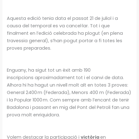
Aquesta edició tenia data el passat 21 de juliol i a
causa del temporal es va cancel·lar. Tot i que
finalment en l’edició celebrada ha plogut (en plena
travessia general), s’han pogut portar a fi totes les
proves preparades.
Enguany, ha sigut tot un èxit amb 190
inscripcions aproximadament tot i el canvi de data.
Alhora hi ha hagut un nivell molt alt en totes 3 proves:
General 2400 m (Federada), Menors 400 m (Federada)
i la Popular 1000 m. Com sempre amb l’encant de tenir
Badalona i passant en mig del Pont del Petroli fan una
prova molt enriquidora.
Volem destacar la participació i
victòria
en