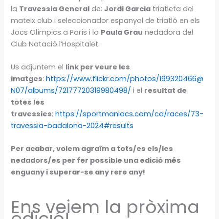
la
Travessia General
de:
Jordi Garcia
triatleta del
mateix club i seleccionador espanyol de triatló en els
Jocs Olímpics a París i la
Paula Grau
nedadora del
Club Natació l’Hospitalet.
Us adjuntem el
link per veure les
imatges
:
https://www.flickr.com/photos/199320466@
N07/albums/72177720319980498/
i el
resultat de
totes les
travessies
:
https://sportmaniacs.com/ca/races/73-
travessia-badalona-2024#results
Per acabar, volem agraïm a tots/es els/les
nedadors/es per fer possible una edició més
enguany i superar-se any rere any!
Ens veiem la pròxima
edició!