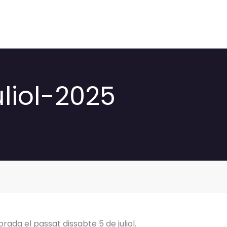
uliol-2025
brada el passat dissabte 5 de juliol.