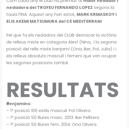
Com cada any el club ha premiat al
millor nedador i
nedadora del TROFEU FERNANDO LOPEZ
segons la
taula FINA. Aquest any han estat,
MARK KRMASKOY i
ELIS AKEMI MATSUMURA del CE MEDITERRANI
.
Pel que fa els nedadors del CLUB destacar la victòria
de relleus mixte en categoria AlevÍ (Nina, i la segona
posició del relle mixte benjamí (Ona, Iker, Pol, Julia) i i
els relleus absoluts masculí i femení que van ocupar
les segones posicions també.
RESULTATS
:
Benjamins:
– 1ª posició 100 estils masculi: Pol Olivera
– 1ª posició 50 lliures masc. 2013: Iker Pellitero
– 1ª posició 50 lliures fem. 2014: Ona Olivera