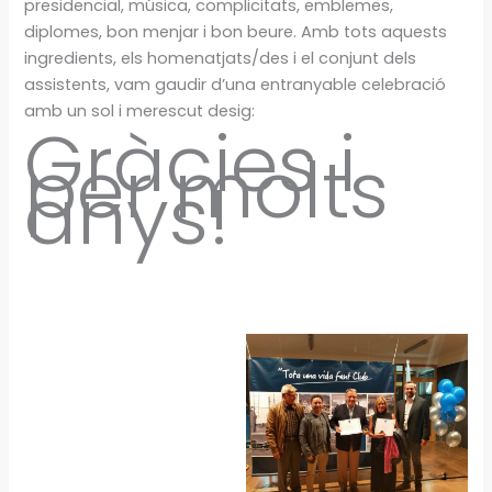
presidencial, música, complicitats, emblemes,
diplomes, bon menjar i bon beure. Amb tots aquests
ingredients, els homenatjats/des i el conjunt dels
assistents, vam gaudir d’una entranyable celebració
amb un sol i merescut desig:
Gràcies i
per molts
anys!