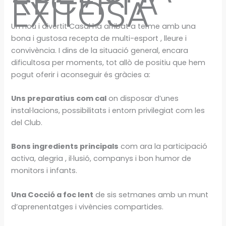
RECEPTA
EXITOSA
Un nou i divertit Casal ha arribat a terme amb una
bona i gustosa recepta de multi-esport , lleure i
convivència. I dins de la situació general, encara
dificultosa per moments, tot allò de positiu que hem
pogut oferir i aconseguir és gràcies a:
Uns preparatius com cal
on disposar d’unes
instal·lacions, possibilitats i entorn privilegiat com les
del Club.
Bons ingredients principals
com ara la participació
activa, alegria , il·lusió, companys i bon humor de
monitors i infants.
Una Cocció a foc lent
de sis setmanes amb un munt
d’aprenentatges i vivències compartides.