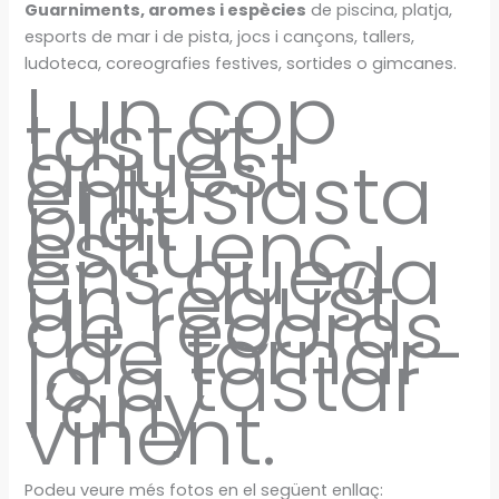
Guarniments, aromes i espècies
de piscina, platja,
esports de mar i de pista, jocs i cançons, tallers,
ludoteca, coreografies festives, sortides o gimcanes.
I un cop
tastat
aquest
entusiasta
plat
estiuenc,
ens queda
un regust
de records
i de tornar-
lo a tastar
l’any
vinent.
Podeu veure més fotos en el següent enllaç: