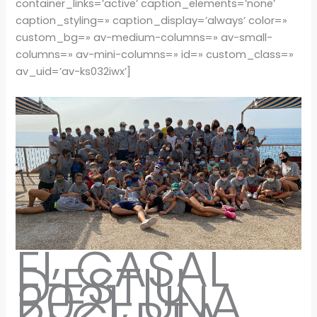
container_links=’active’ caption_elements=’none’
caption_styling=» caption_display=’always’ color=»
custom_bg=» av-medium-columns=» av-small-
columns=» av-mini-columns=» id=» custom_class=»
av_uid=’av-ks032iwx’]
EL CASAL
D’ESTIU
2021, UNA