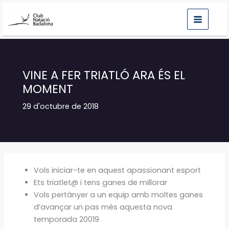
Vés
al
contingut
VINE A FER TRIATLÓ ARA ÉS EL
MOMENT
29 d'octubre de 2018
Vols iniciar-te en aquest apassionant esport
Ets triatlet@ i tens ganes de millorar
Vols pertànyer a un equip amb moltes ganes
d’avançar un pas més aquesta nova
temporada 20019