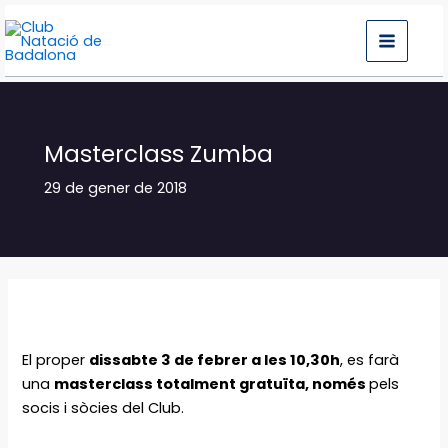
Vés
al
contingut
Masterclass Zumba
29 de gener de 2018
El proper
dissabte 3 de febrer a les 10,30h
, es farà
una
masterclass totalment gratuïta, només
pels
socis i sòcies del Club.