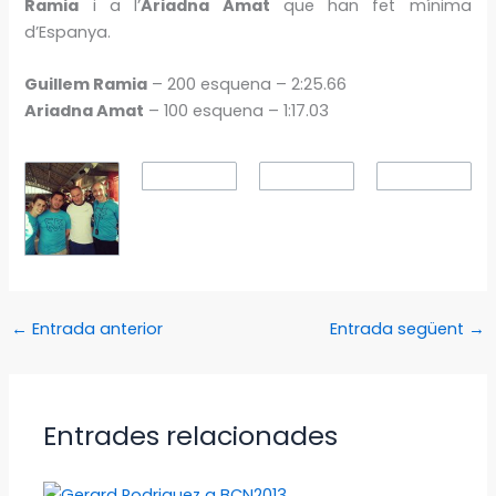
Ramia
i a l’
Ariadna Amat
que han fet mínima
d’Espanya.
Guillem Ramia
– 200 esquena – 2:25.66
Ariadna Amat
– 100 esquena – 1:17.03
←
Entrada anterior
Entrada següent
→
Entrades relacionades