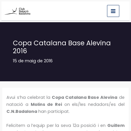
Vés
al
contingut
Copa Catalana Base Alevina
2016
15 de maig de 2016
Avui s’ha celebrat la
Copa Catalana Base Alevina
de
natació a
Molins de Rei
on els/les nedadors/es del
C.N.Badalona
han participat.
Felicitem a l’equip per la seva 12a posició i en
Guillem