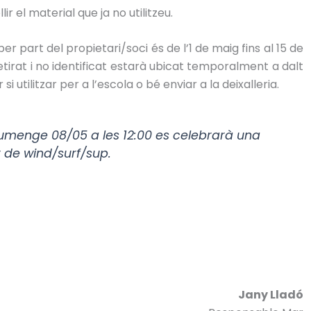
ir el material que ja no utilitzeu.
per part del propietari/soci és de l’1 de maig fins al 15 de
retirat i no identificat estarà ubicat temporalment a dalt
i utilitzar per a l’escola o bé enviar a la deixalleria.
menge 08/05 a les 12:00 es celebrarà una
r de wind/surf/sup.
Jany Lladó