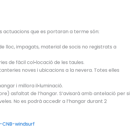
es actuacions que es portaran a terme són:
e lloc, impagats, material de socis no registrats a
ies de fàcil col•locació de les taules.
anteries noves i ubicacions a la nevera. Totes elles
ngar i millora il•luminació.
) asfaltat de l’hangar. S’avisarà amb antelació per si
 veles. No es podrà accedir a l’hangar durant 2