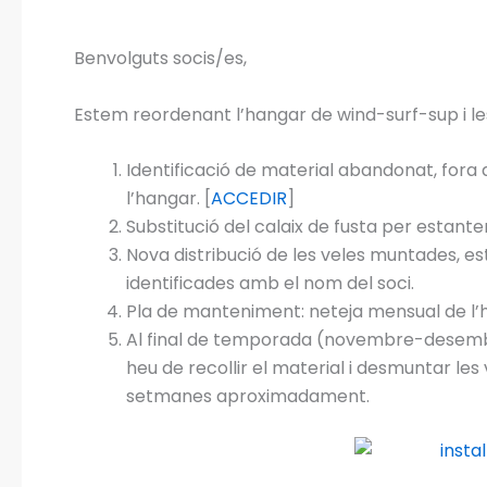
Benvolguts socis/es,
Estem reordenant l’hangar de wind-surf-sup i l
Identificació de material abandonat, fora d
l’hangar. [
ACCEDIR
]
Substitució del calaix de fusta per estanter
Nova distribució de les veles muntades, est
identificades amb el nom del soci.
Pla de manteniment: neteja mensual de l’ha
Al final de temporada (novembre-desembre
heu de recollir el material i desmuntar les
setmanes aproximadament.