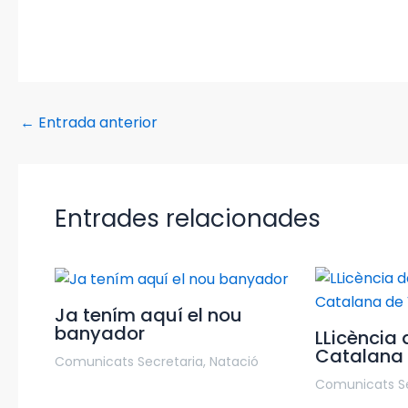
←
Entrada anterior
Entrades relacionades
Ja tením aquí el nou
banyador
LLicència 
Catalana 
Comunicats Secretaria
,
Natació
Comunicats Se