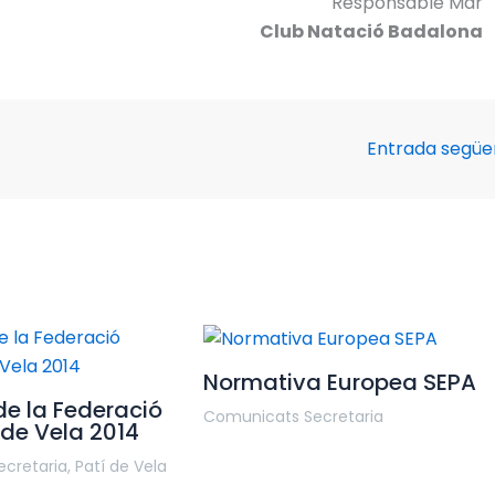
Responsable Mar
Club Natació Badalona
Entrada segü
Normativa Europea SEPA
de la Federació
Comunicats Secretaria
de Vela 2014
cretaria
,
Patí de Vela