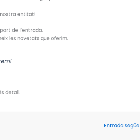
nostra entitat!
port de l’entrada.
neix les novetats que oferim.
erem!
s detall.
Entrada segü