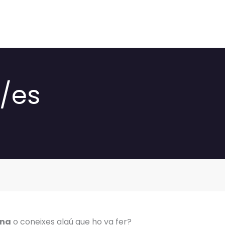
s/es
ona
o coneixes algú que ho va fer?