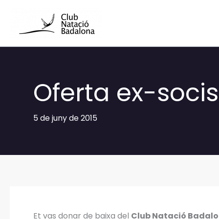
Vés
al
contingut
Oferta ex-soci
5 de juny de 2015
Et vas donar de baixa del
Club Natació Badal