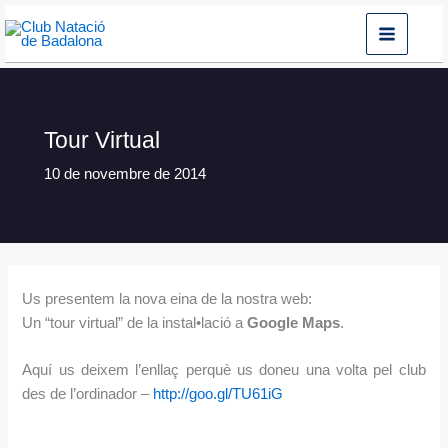
Vés
al
contingut
Tour Virtual
10 de novembre de 2014
Us presentem la nova eina de la nostra web:
Un “tour virtual” de la instal•lació a
Google Maps
.
Aquí us deixem l’enllaç perquè us doneu una volta pel club
des de l’ordinador –
http://goo.gl/TU61iG