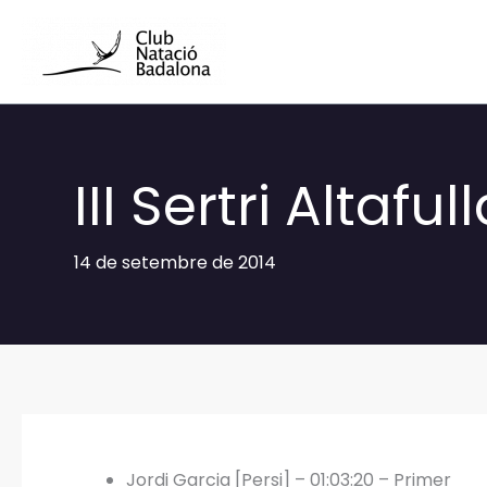
Vés
al
contingut
III Sertri Altaful
14 de setembre de 2014
Jordi Garcia [Persi] – 01:03:20 – Primer