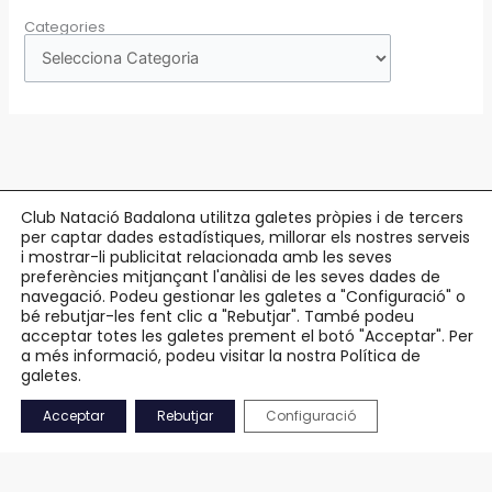
Categories
Club Natació Badalona utilitza galetes pròpies i de tercers
per captar dades estadístiques, millorar els nostres serveis
Copyright © 2026 Club Natació Badalona |
c/ Eduard Maristany, 5-7
, 08912
i mostrar-li publicitat relacionada amb les seves
preferències mitjançant l'anàlisi de les seves dades de
Badalona |
93 384 34 13
navegació. Podeu gestionar les galetes a "Configuració" o
bé rebutjar-les fent clic a "Rebutjar". També podeu
Avís Legal
acceptar totes les galetes prement el botó "Acceptar". Per
Política de Privacitat
a més informació, podeu visitar la nostra Política de
Política de Cookies
galetes.
Accessibilitat
Acceptar
Rebutjar
Configuració
Mapa Web
CA