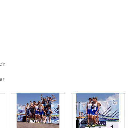
2on
3er