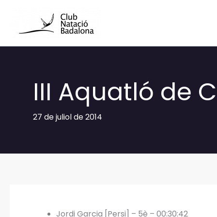
Vés
al
contingut
III Aquatló de C
27 de juliol de 2014
Jordi Garcia [Persi] – 5è – 00:30:42