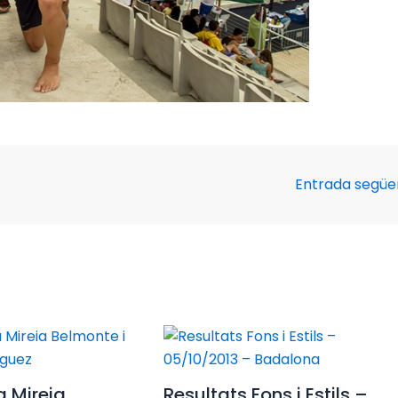
Entrada segü
a Mireia
Resultats Fons i Estils –