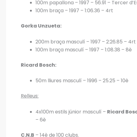
100m papallona – 1997 – 56.91 – Tercer d’
100m braça – 1997 – 1:06.36 – 4rt
Gorka Unzueta:
200m braça masculí – 1997 – 2:26.85 – 4rt
100m braça masculí – 1997 – 1:08.38 – 8è
Ricard Bosch:
50m lliures masculí – 1996 – 25.25 – 10è
Relleus:
4x100m estils júnior masculí –
Ricard Bosc
– 6è
C.N.B
– 14è de 100 clubs.