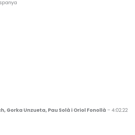
Espanya
h, Gorka Unzueta, Pau Solà i Oriol Fonollà
– 4:02.22