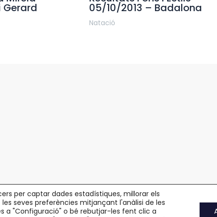
i Gerard
05/10/2013 – Badalona
Natació
cers per captar dades estadístiques, millorar els
 les seves preferències mitjançant l'anàlisi de les
 a "Configuració" o bé rebutjar-les fent clic a