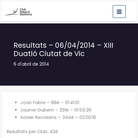
Vés
al
contingut
Resultats – 06/04/2014 – XIII
Duatló Ciutat de Vic
6 d'abril de 2014
Joan Fabre – 88è – 01:41:01
Jaume Gubern – 291è – 01:55:26
Xavier Recasens – 344è – 02:00:16
Resultats per Club: 42è