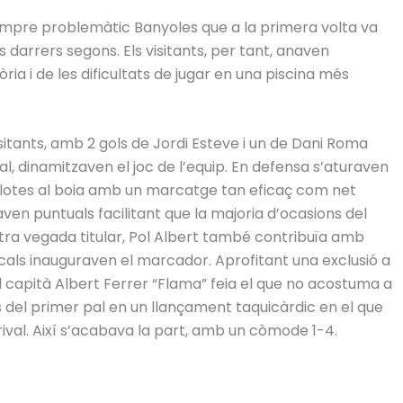
el sempre problemàtic Banyoles que a la primera volta va
s darrers segons. Els visitants, per tant, anaven
ria i de les dificultats de jugar en una piscina més
itants, amb 2 gols de Jordi Esteve i un de Dani Roma
al, dinamitzaven el joc de l’equip. En defensa s’aturaven
ilotes al boia amb un marcatge tan eficaç com net
aven puntuals facilitant que la majoria d’ocasions del
altra vegada titular, Pol Albert també contribuïa amb
cals inauguraven el marcador. Aprofitant una exclusió a
l capità Albert Ferrer “Flama” feia el que no acostuma a
 del primer pal en un llançament taquicàrdic en el que
rival. Així s’acabava la part, amb un còmode 1-4.