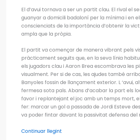
El d’avui tornava a ser un partit clau. El rival 
guanyar a domicili badaloní per la mínima i en el
conscienciats de la importància d’obtenir la victò
ampla que la pròpia.
El partit va començar de manera vibrant pels vis
pràcticament seguits que, en la seva línia habitu
els jugadors clau i Aaron Brea escombrava les p
visualment. Per si de cas, les ajudes també arrib
Banyoles fossin de llançament exterior. L ‘avui, 
fermesa sota pals. Abans d’acabar la part els lo
favor i replantejant el joc amb un temps mort, e
fer: marcar un gol a passada de Jordi Esteve des
va poder fintar davant la passivitat defensa del 
Continuar llegint