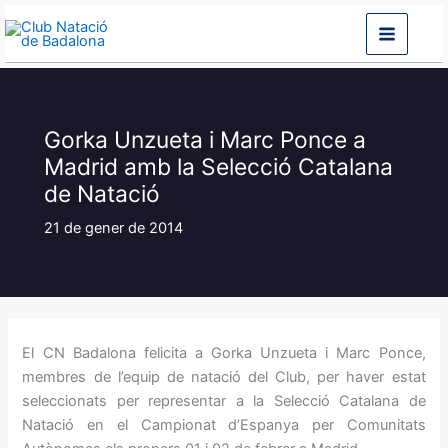
Vés
al
contingut
Gorka Unzueta i Marc Ponce a
Madrid amb la Selecció Catalana
de Natació
21 de gener de 2014
El CN Badalona felicita a Gorka Unzueta i Marc Ponce,
membres de l’equip de natació del Club, per haver estat
seleccionats per representar a la Selecció Catalana de
Natació en el Campionat d’Espanya per Comunitats