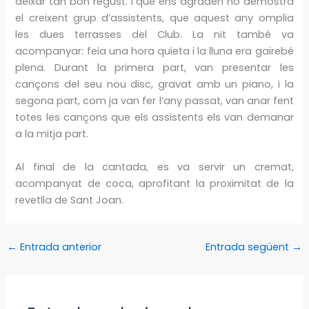
deixar tan bon regust. I que ens agraden ho demostra
el creixent grup d’assistents, que aquest any omplia
les dues terrasses del Club. La nit també va
acompanyar: feia una hora quieta i la lluna era gairebé
plena. Durant la primera part, van presentar les
cançons del seu nou disc, gravat amb un piano, i la
segona part, com ja van fer l’any passat, van anar fent
totes les cançons que els assistents els van demanar
a la mitja part.
Al final de la cantada, es va servir un cremat,
acompanyat de coca, aprofitant la proximitat de la
revetlla de Sant Joan.
←
Entrada anterior
Entrada següent
→