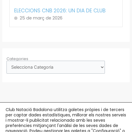
ELECCIONS CNB 2026: UN DIA DE CLUB
25 de març de 2026
Categories
Club Natació Badalona utilitza galetes pròpies i de tercers
per captar dades estadístiques, millorar els nostres serveis
Copyright © 2026 Club Natació Badalona |
c/ Eduard Maristany, 5-7
, 08912
i mostrar-li publicitat relacionada amb les seves
preferències mitjançant l'anàlisi de les seves dades de
Badalona |
93 384 34 13
navegació. Podeu gestionar les galetes a "Configuració" o