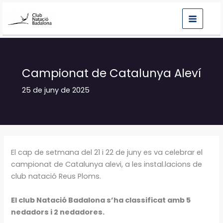
Vés
al
contingut
Campionat de Catalunya Aleví
25 de juny de 2025
El cap de setmana del 21 i 22 de juny es va celebrar el
campionat de Catalunya alevi, a les instal.lacions de
club natació Reus Ploms.
El club Natació Badalona s’ha classificat amb 5
nedadors i 2 nedadores.