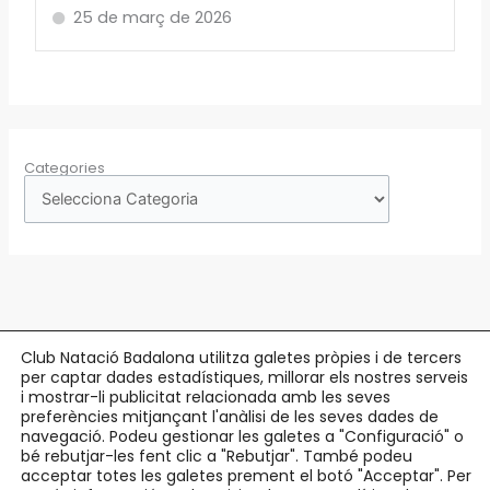
25 de març de 2026
Categories
Club Natació Badalona utilitza galetes pròpies i de tercers
per captar dades estadístiques, millorar els nostres serveis
Copyright © 2026 Club Natació Badalona |
c/ Eduard Maristany, 5-7
, 08912
i mostrar-li publicitat relacionada amb les seves
preferències mitjançant l'anàlisi de les seves dades de
Badalona |
93 384 34 13
navegació. Podeu gestionar les galetes a "Configuració" o
bé rebutjar-les fent clic a "Rebutjar". També podeu
Avís Legal
acceptar totes les galetes prement el botó "Acceptar". Per
Política de Privacitat