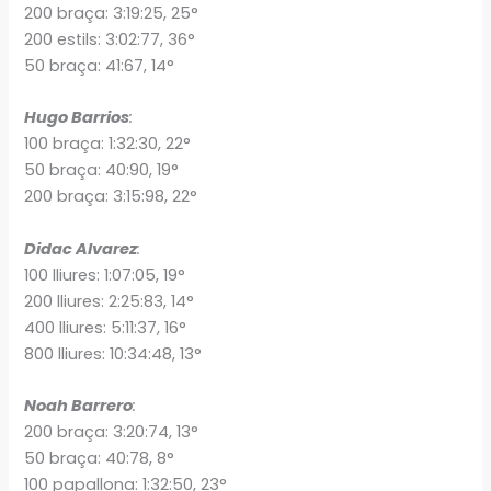
200 braça: 3:19:25, 25°
200 estils: 3:02:77, 36°
50 braça: 41:67, 14°
Hugo Barrios
:
100 braça: 1:32:30, 22°
50 braça: 40:90, 19°
200 braça: 3:15:98, 22°
Didac Alvarez
:
100 lliures: 1:07:05, 19°
200 lliures: 2:25:83, 14°
400 lliures: 5:11:37, 16°
800 lliures: 10:34:48, 13°
Noah Barrero
:
200 braça: 3:20:74, 13°
50 braça: 40:78, 8°
100 papallona: 1:32:50, 23°