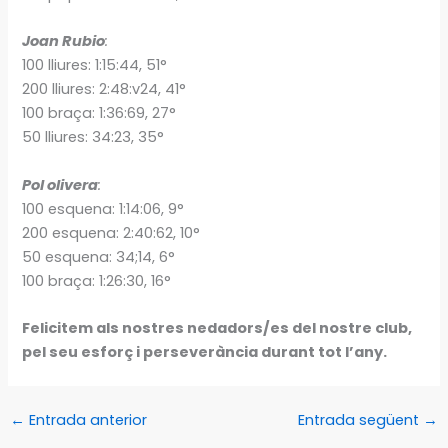
Joan Rubio
:
100 lliures: 1:15:44, 51°
200 lliures: 2:48:v24, 41°
100 braça: 1:36:69, 27°
50 lliures: 34:23, 35°
Pol olivera
:
100 esquena: 1:14:06, 9°
200 esquena: 2:40:62, 10°
50 esquena: 34;14, 6°
100 braça: 1:26:30, 16°
Felicitem als nostres nedadors/es del nostre club,
pel seu esforç i perseverància durant tot l’any.
←
Entrada anterior
Entrada següent
→