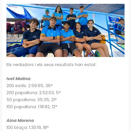
Els nedadors i els seus resultats han estat:
Ivet Molina:
200 estils: 2:59:95, 36°
200 papallona: 2:52:03, 5°
50 papallona: 35:35, 21°
100 papallona: 1:18:82, 12°
Aina Moreno
100 braça: 1:30:19, 18°