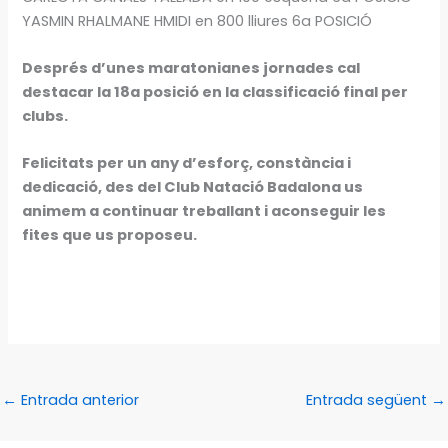
YASMIN RHALMANE HMIDI en 800 lliures 6a POSICIÓ
Després d’unes maratonianes jornades cal
destacar la 18a posició en la classificació final per
clubs.
Felicitats per un any d’esforç, constància i
dedicació, des del Club Natació Badalona us
animem a continuar treballant i aconseguir les
fites que us proposeu.
←
Entrada anterior
Entrada següent
→