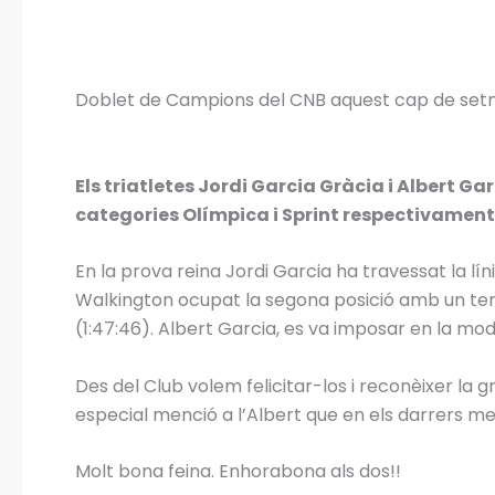
Doblet de Campions del CNB aquest cap de setm
Els triatletes Jordi Garcia Gràcia i Albert G
categories Olímpica i Sprint respectivament
En la prova reina Jordi Garcia ha travessat la lí
Walkington ocupat la segona posició amb un temp
(1:47:46). Albert Garcia, es va imposar en la mo
Des del Club volem felicitar-los i reconèixer la 
especial menció a l’Albert que en els darrers m
Molt bona feina. Enhorabona als dos!!