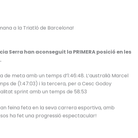
ana a la Triatló de Barcelona!
arcia Serra han aconseguit la PRIMERA posició en les
.
nia de meta amb un temps d’1:46:48. L’australià Marcel
s de (1:47:03) i la tercera, per a Cesc Godoy
dalitat sprint amb un temps de 58:53
gran feina feta en la seva carrera esportiva, amb
esos ha fet una progressió espectacular!