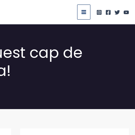
est cap de
a!