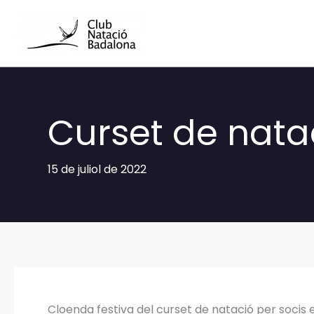
Vés
al
contingut
Curset de natac
15 de juliol de 2022
Cloenda festiva del curset de natació per socis e