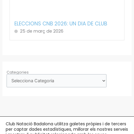
ELECCIONS CNB 2026: UN DIA DE CLUB
25 de març de 2026
Categories
Club Natació Badalona utilitza galetes pròpies i de tercers
per captar dades estadístiques, millorar els nostres serveis
Copyright © 2026 Club Natació Badalona |
c/ Eduard Maristany, 5-7
, 08912