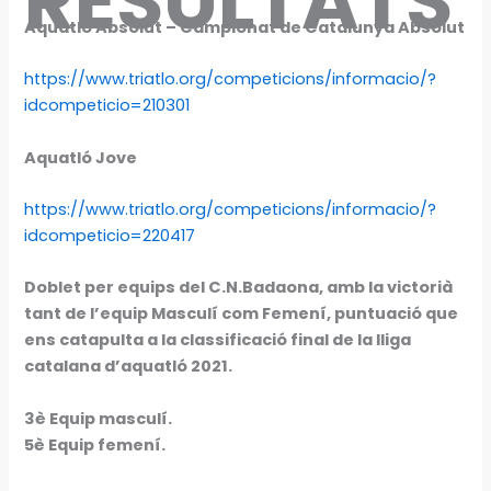
RESULTATS
Aquatló Absolut – Campionat de Catalunya Absolut
https://www.triatlo.org/competicions/informacio/?
idcompeticio=210301
Aquatló Jove
https://www.triatlo.org/competicions/informacio/?
idcompeticio=220417
Doblet per equips del C.N.Badaona, amb la victorià
tant de l’equip Masculí com Femení, puntuació que
ens catapulta a la classificació final de la lliga
catalana d’aquatló 2021.
3è Equip masculí.
5è Equip femení.