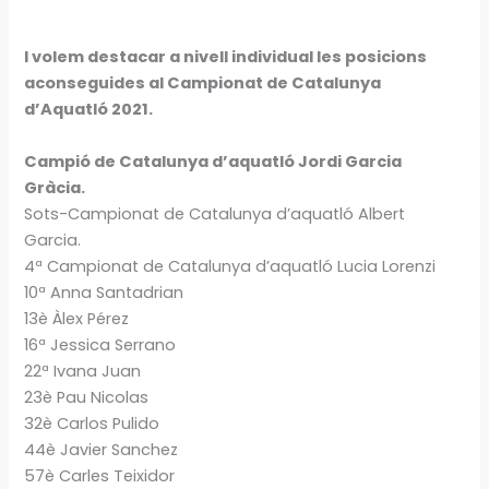
I volem destacar a nivell individual les posicions
aconseguides al Campionat de Catalunya
d’Aquatló 2021.
Campió de Catalunya d’aquatló Jordi Garcia
Gràcia.
Sots-Campionat de Catalunya d’aquatló Albert
Garcia.
4ª Campionat de Catalunya d’aquatló Lucia Lorenzi
10ª Anna Santadrian
13è Àlex Pérez
16ª Jessica Serrano
22ª Ivana Juan
23è Pau Nicolas
32è Carlos Pulido
44è Javier Sanchez
57è Carles Teixidor