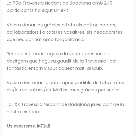
La 70a Travessia Nedant de Badalona amb 240
participants ha sigut un èxit
Volem donar les gràcies a tots els patrocinadors,
col.laboradors i a tots/es vosaltres, els nedadors/es
que heu confiat amb l’organització.
Per aquest motiu, agraïm la vostra presència i
desitgem que hagueu gaudit de la Travessia i del
fantàstic entorn viscut aquest mati al Club.
Volem destacar l’ajuda imprescindible de tots i totes
els/les voluntaris/es. Moltíssimes gràcies per ser-hi‼️
La LXX Travessia Nedant de Badalona ja és part de la
nostra història
Us esperem a la71a‼️