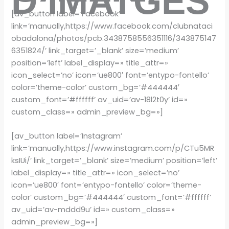
D’IMATGES
[av_button label=’Facebook’
link=’manually,https://www.facebook.com/clubnataci
obadalona/photos/pcb.3438758556351116/343875147
6351824/’ link_target=’_blank’ size=’medium’
position=’left’ label_display=» title_attr=»
icon_select=’no’ icon=’ue800′ font=’entypo-fontello’
color=’theme-color’ custom_bg=’#444444′
custom_font=’#ffffff’ av_uid=’av-18l2t0y’ id=»
custom_class=» admin_preview_bg=»]
[av_button label=’Instagram’
link=’manually,https://www.instagram.com/p/CTu5MR
ksIUi/’ link_target=’_blank’ size=’medium’ position=’left’
label_display=» title_attr=» icon_select=’no’
icon=’ue800′ font=’entypo-fontello’ color=’theme-
color’ custom_bg=’#444444′ custom_font=’#ffffff’
av_uid=’av-mddd9u’ id=» custom_class=»
admin_preview_bg=»]