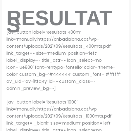
RESULTAT
S
[av_button label=’Resultats 400m’
link=’manually,https://cnbadalona.cat/wp-
content/uploads/2021/09/Resultats_400mts.pdf’
link_target=» size=’medium’ position=’left’
label_display=» title_attr=» icon_select=’no’
icon=’ue800′ font=’entypo-fontello’ color=’theme-
color’ custom_bg=’#444444′ custom_font=’#ffffff’
av_uid=’av-1ltfq4y’ id=» custom_class=»
admin_preview_bg=»]
[av_button label=’Resultats 1000′
link=’manually,https://cnbadalona.cat/wp-
content/uploads/2021/09/Resultats_1000mts.pdf’
link_target=’_blank’ size=’medium’ position=’left’
label_display=» title_attr=» icon_select=’no’