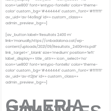
icon=’ue800′ font=’entypo-fontello’ color=’theme-
color’ custom_bg=’#444444′ custom_font=’#ffffff’
av_uid=’av-14o9sgi’ id=» custom_class=»
admin_preview_bg=»]
[av_button label=’Resultats 2400 m’
link=’manually,https://cnbadalona.cat/wp-
content/uploads/2021/09/Resultats_2400mts.pdf’
link_target=’_blank’ size=’medium’ position=’left’
label_display=» title_attr=» icon_select=’no’
icon=’ue800′ font=’entypo-fontello’ color=’theme-
color’ custom_bg=’#444444′ custom_font=’#ffffff’
av_uid=’av-rt2jte’ id=» custom_class=»
admin_preview_bg=»]
GALERIA