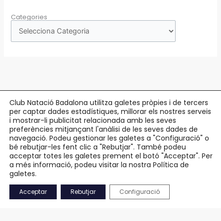
Categories
Club Natació Badalona utilitza galetes pròpies i de tercers
per captar dades estadístiques, millorar els nostres serveis
Copyright © 2026 Club Natació Badalona |
c/ Eduard Maristany, 5-7
, 08912
i mostrar-li publicitat relacionada amb les seves
preferències mitjançant l'anàlisi de les seves dades de
Badalona |
93 384 34 13
navegació. Podeu gestionar les galetes a "Configuració" o
bé rebutjar-les fent clic a "Rebutjar". També podeu
Avís Legal
acceptar totes les galetes prement el botó "Acceptar". Per
Política de Privacitat
a més informació, podeu visitar la nostra Política de
Política de Cookies
galetes.
Accessibilitat
Acceptar
Rebutjar
Configuració
Mapa Web
CA