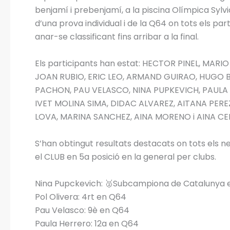
benjamí i prebenjamí, a la piscina Olímpica Sylvi
d’una prova individual i de la Q64 on tots els par
anar-se classificant fins arribar a la final.
Els participants han estat: HECTOR PINEL, MAR
JOAN RUBIO, ERIC LEO, ARMAND GUIRAO, HUGO B
PACHON, PAU VELASCO, NINA PUPKEVICH, PAULA
IVET MOLINA SIMA, DIDAC ALVAREZ, AITANA PER
LOVA, MARINA SANCHEZ, AINA MORENO i AINA CE
S’han obtingut resultats destacats on tots els ne
el CLUB en 5a posició en la general per clubs.
Nina Pupckevich: 🥈Subcampiona de Catalunya en
Pol Olivera: 4rt en Q64
Pau Velasco: 9è en Q64
Paula Herrero: 12a en Q64