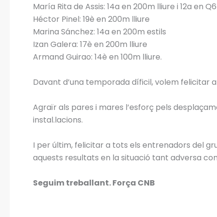
María Rita de Assis: 14a en 200m lliure i 12a en Q
Héctor Pinel: 19è en 200m lliure
Marina Sánchez: 14a en 200m estils
Izan Galera: 17è en 200m lliure
Armand Guirao: 14è en 100m lliure.
Davant d’una temporada díficil, volem felicitar a
Agraïr als pares i mares l’esforç pels desplaça
instal.lacions.
I per últim, felicitar a tots els entrenadors del 
aquests resultats en la situació tant adversa co
Seguim treballant. Força CNB