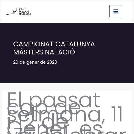
Vés
al
contingut
CAMPIONAT CATALUNYA
MÀSTERS NATACIÓ
20 de gener de 2020
El passat
cap de
setmana, 11
i 12 de
Gener, es