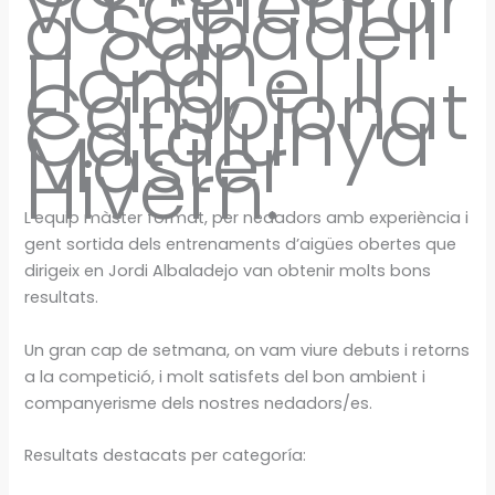
va celebrar
a Sabadell
– Can
Llong, el II
Campionat
Catalunya
Màster
Hivern.
L’equip màster format, per nedadors amb experiència i
gent sortida dels entrenaments d’aigües obertes que
dirigeix en Jordi Albaladejo van obtenir molts bons
resultats.
Un gran cap de setmana, on vam viure debuts i retorns
a la competició, i molt satisfets del bon ambient i
companyerisme dels nostres nedadors/es.
Resultats destacats per categoría: