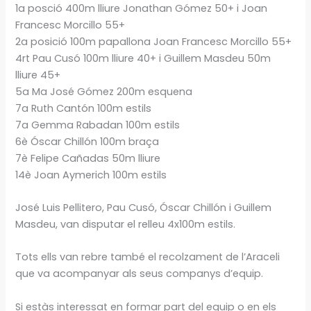
1a posció 400m lliure Jonathan Gómez 50+ i Joan
Francesc Morcillo 55+
2a posició 100m papallona Joan Francesc Morcillo 55+
4rt Pau Cusó 100m lliure 40+ i Guillem Masdeu 50m
lliure 45+
5a Ma José Gómez 200m esquena
7a Ruth Cantón 100m estils
7a Gemma Rabadan 100m estils
6è Óscar Chillón 100m braça
7è Felipe Cañadas 50m lliure
14è Joan Aymerich 100m estils
José Luis Pellitero, Pau Cusó, Óscar Chillón i Guillem
Masdeu, van disputar el relleu 4x100m estils.
Tots ells van rebre també el recolzament de l’Araceli
que va acompanyar als seus companys d’equip.
Si estàs interessat en formar part del equip o en els