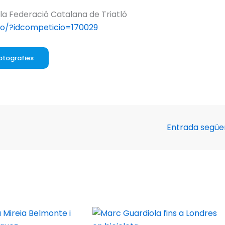
la Federació Catalana de Triatló
cio/?idcompeticio=170029
otografies
Entrada segü