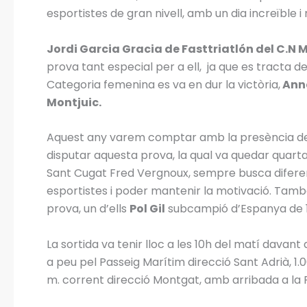
esportistes de gran nivell, amb un dia increïble 
Jordi Garcia Gracia de Fasttriatlón del C.N 
prova tant especial per a ell, ja que es tracta del
Categoria femenina es va en dur la victòria,
Anna
Montjuic.
Aquest any varem comptar amb la presència d
disputar aquesta prova, la qual va quedar quart
Sant Cugat Fred Vergnoux, sempre busca diferent
esportistes i poder mantenir la motivació. També
prova, un d’ells
Pol Gil
subcampió d’Espanya de 1.
La sortida va tenir lloc a les 10h del matí davant 
a peu pel Passeig Marítim direcció Sant Adrià, 1
m. corrent direcció Montgat, amb arribada a la R