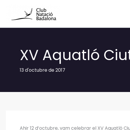
Vés
al
contingut
XV Aquatló Ciu
13 d'octubre de 2017
Ahir 12 d’octubre, vam celebrar el XV Aquatló Ci