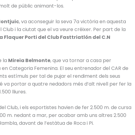
i molt de públic animant-los.
Montjuic
, va aconseguir la seva 7a victòria en aquesta
 Club i la ciutat que el va veure créixer. Per part de la
 Flaquer Porti del Club Fasttriatlón del C.N
e la
Mireia Belmonte
, que va tornar a casa per
a en Categoria Femenina. El seu entrenador del CAR de
s estímuls per tal de pujar el rendiment dels seus
 va portar a quatre nedadors més d’alt nivell per fer la
500 lliures.
del Club, i els esportistes havien de fer 2.500 m. de cursa
.000 m. nedant a mar, per acabar amb uns altres 2.500
ambla, davant de l’estàtua de Roca i Pi.