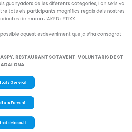
s guanyadors de les diferents categories, i on se’ls va
tre tots els participants magnífics regals dels nostres
roductes de marca JAKED i ETIXX.
 possible aquest esdeveniment que ja s’ha consagrat
, ASPY, RESTAURANT SOTAVENT, VOLUNTARIS DE ST
 BADALONA.
ltats General
ltats Femení
ltats Masculí