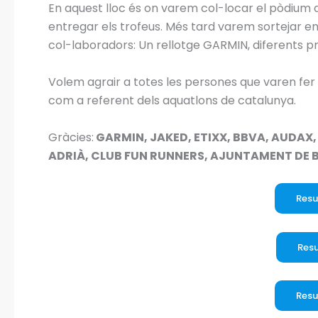
En aquest lloc és on varem col-locar el pòdium al
entregar els trofeus. Més tard varem sortejar en
col-laboradors: Un rellotge GARMIN, diferents p
Volem agrair a totes les persones que varen fer
com a referent dels aquatlons de catalunya.
Gràcies:
GARMIN, JAKED, ETIXX, BBVA, AUDAX
ADRIÀ, CLUB FUN RUNNERS, AJUNTAMENT DE
Resu
Resu
Resu