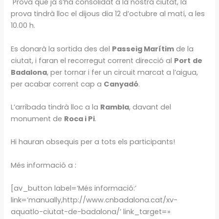
Prova que ja s’ha consolidat a la nostra ciutat, la
prova tindrà lloc el dijous dia 12 d’octubre al matí, a les
10.00 h.
Es donarà la sortida des del
Passeig Marítim
de la
ciutat, i faran el recorregut corrent direcció al
Port
de
Badalona
, per tornar i fer un circuit marcat a l’aigua,
per acabar corrent cap a
Canyadó
.
L’arribada tindrà lloc a la
Rambla
, davant del
monument de
Roca i Pi
.
Hi hauran obsequis per a tots els participants!
Més informació a :
[av_button label=’Més informació:’
link=’manually,http://www.cnbadalona.cat/xv-
aquatlo-ciutat-de-badalona/’ link_target=»