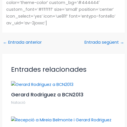
color=’theme-color’ custom_bg=’#444444′
custom_font=’#ffffff’ size=’small’ position=’center’
icon_select=’yes’ icon=’ue81f’ font=’entypo-fontello’
av_uid=’av-2joxxc’]
←
Entrada anterior
Entrada següent
→
Entrades relacionades
Gerard Rodriguez a BCN2013
Natació